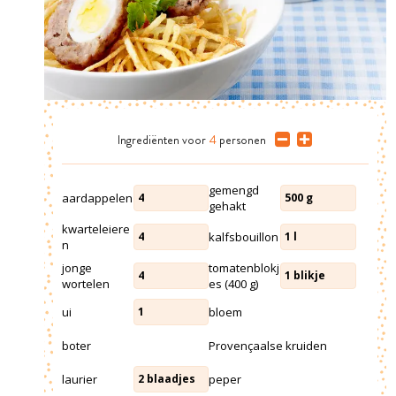
Ingrediënten
voor
4
personen
gemengd
aardappelen
4
500
g
gehakt
kwarteleiere
kalfsbouillon
4
1
l
n
jonge
tomatenblokj
4
1
blikje
wortelen
es (400 g)
ui
bloem
1
boter
Provençaalse kruiden
laurier
peper
2
blaadjes