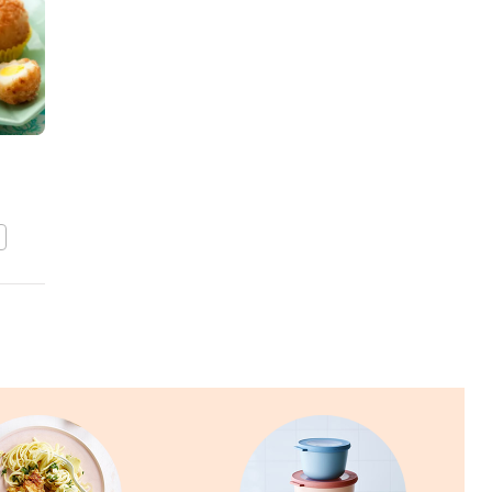
Vogelnestjes basisrecept
BEWAAR DIT RECEPT