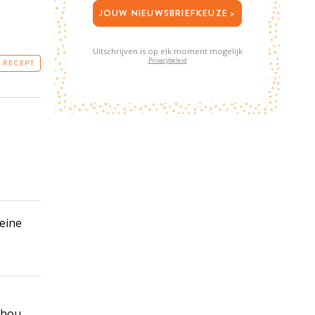
JOUW NIEUWSBRIEFKEUZE >
Uitschrijven is op elk moment mogelijk
Privacybeleid
T RECEPT
leine
, hou