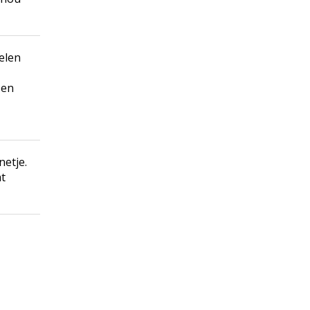
elen
 en
netje.
at