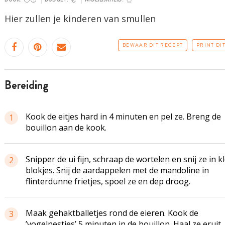
Hier zullen je kinderen van smullen
BEWAAR DIT RECEPT
PRINT DI
bereiding
Kook de eitjes hard in 4 minuten en pel ze. Breng de
1
bouillon aan de kook.
Snipper de ui fijn, schraap de wortelen en snij ze in k
2
blokjes. Snij de aardappelen met de mandoline in
flinterdunne frietjes, spoel ze en dep droog.
Maak gehaktballetjes rond de eieren. Kook de
3
’vogelnestjes’ 5 minuten in de bouillon. Haal ze eruit