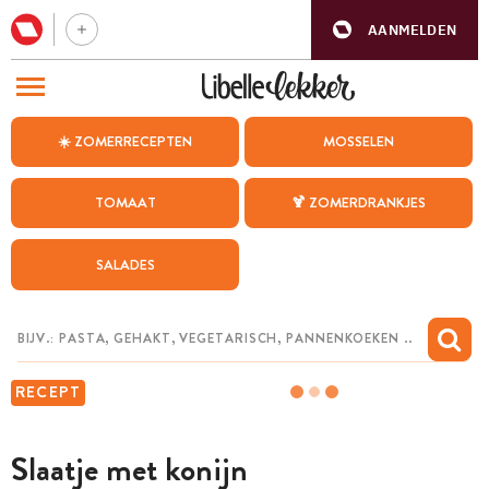
AANMELDEN
BEZOEK ONZE ANDERE WEBSITES
☀️ ZOMERRECEPTEN
MOSSELEN
RECEPTEN
TOMAAT
🍹 ZOMERDRANKJES
WEEKMENU
SALADES
CHAT MET MAIA
INSPIRATIE
MIJN BEWAARDE RECEPTEN
RECEPT
Slaatje met konijn