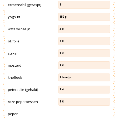
citroenschil (geraspt)
1
yoghurt
150
g
witte wijnazijn
3
el
olijfolie
4
el
suiker
1
kl
mosterd
1
kl
knoflook
1
teentje
peterselie (gehakt)
1
el
roze peperbessen
1
kl
peper