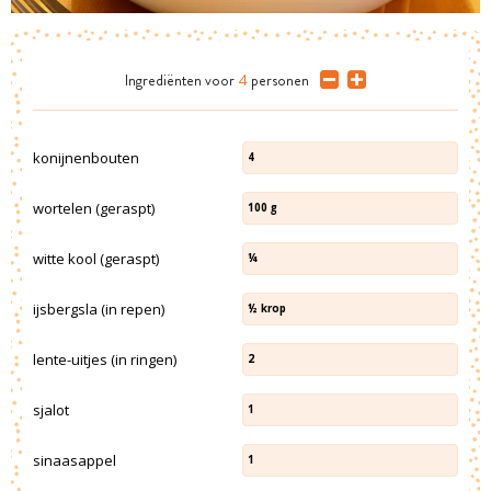
Ingrediënten
voor
4
personen
konijnenbouten
4
wortelen (geraspt)
100
g
witte kool (geraspt)
¼
ijsbergsla (in repen)
½
krop
lente-uitjes (in ringen)
2
sjalot
1
sinaasappel
1