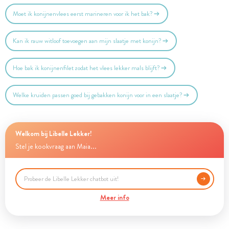
Moet ik konijnenvlees eerst marineren voor ik het bak?
Kan ik rauw witloof toevoegen aan mijn slaatje met konijn?
Hoe bak ik konijnenfilet zodat het vlees lekker mals blijft?
Welke kruiden passen goed bij gebakken konijn voor in een slaatje?
Welkom bij Libelle Lekker!
Stel je kookvraag aan Maia...
Meer info