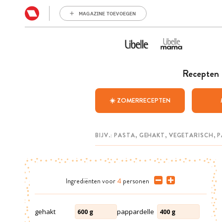
MAGAZINE TOEVOEGEN
Recepten
☀️ ZOMERRECEPTEN
Ingrediënten
voor
4
personen
gehakt
pappardelle
600
g
400
g