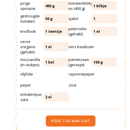
jonge
tomatenblokj
400
g
1
blikje
spinazie
es (400 g)
gedroogde
sjalot
50
g
1
tomaten
peterselie
knoflook
1
teentje
1
el
(gehakt)
verse
oregano
vers basilicum
1
el
(gehakt)
mozzarella
parmezaan
1
bol
100
g
(in stukjes)
(geraspt)
olijfolie
cayennepeper
peper
zout
tomatenpas
2
el
sata
VOEG TOE AAN LIJST