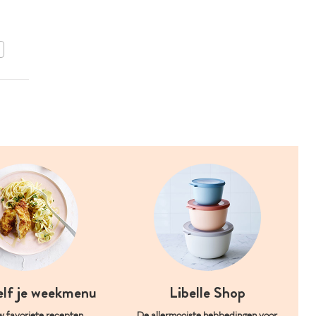
BEWAAR DIT RECEPT
elf je weekmenu
Libelle Shop
w favoriete recepten
De allermooiste hebbedingen voor