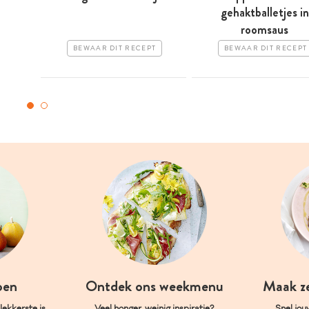
gehaktballetjes in
roomsaus
BEWAAR DIT RECEPT
BEWAAR DIT RECEPT
oen
Ontdek ons weekmenu
Maak z
ekkerste is.
Veel honger, weinig inspiratie?
Snel jou