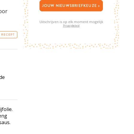
JOUW NIEUWSBRIEFKEUZE >
oor
Uitschrijven is op elk moment mogelijk
Privacybeleid
T RECEPT
gde
folie.
eng
saus.