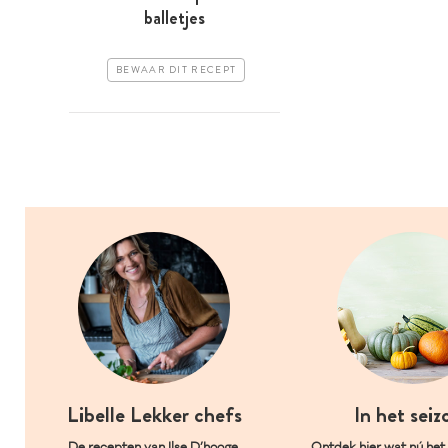
balletjes
BEWAAR DIT RECEPT
Libelle Lekker chefs
In het seiz
De recepten van Ilse D’hooge,
Ontdek hier wat nú het l