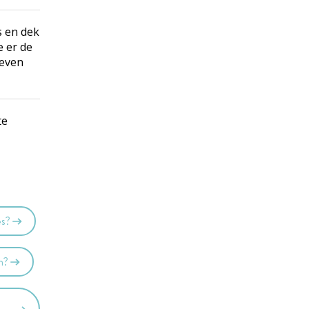
s en dek
e er de
 even
te
es?
en?