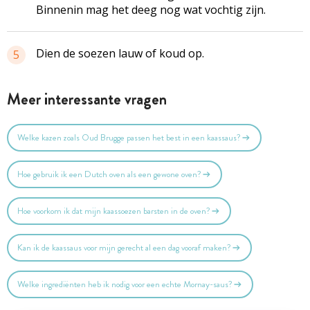
Binnenin mag het deeg nog wat vochtig zijn.
Dien de soezen lauw of koud op.
5
Meer interessante vragen
Welke kazen zoals Oud Brugge passen het best in een kaassaus?
Hoe gebruik ik een Dutch oven als een gewone oven?
Hoe voorkom ik dat mijn kaassoezen barsten in de oven?
Kan ik de kaassaus voor mijn gerecht al een dag vooraf maken?
Welke ingrediënten heb ik nodig voor een echte Mornay-saus?