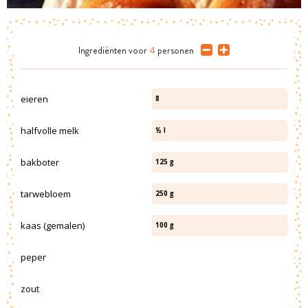
Ingrediënten
voor
4
personen
eieren
8
halfvolle melk
½
l
bakboter
125
g
tarwebloem
250
g
kaas (gemalen)
100
g
peper
zout