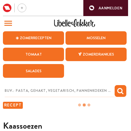
AANMELDEN
BEZOEK ONZE ANDERE WEBSITES
☀️ ZOMERRECEPTEN
MOSSELEN
RECEPTEN
TOMAAT
🍹 ZOMERDRANKJES
WEEKMENU
SALADES
CHAT MET MAIA
INSPIRATIE
MIJN BEWAARDE RECEPTEN
RECEPT
Kaassoezen