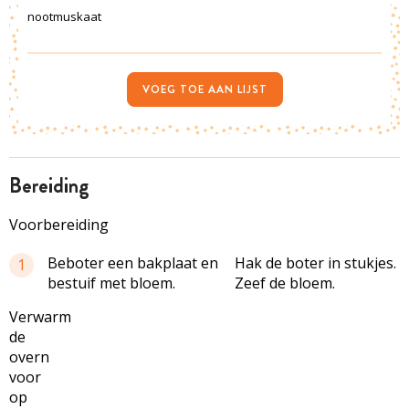
nootmuskaat
VOEG TOE AAN LIJST
bereiding
Voorbereiding
Beboter een bakplaat en
Hak de boter in stukjes.
1
bestuif met bloem.
Zeef de bloem.
Verwarm
de
overn
voor
op