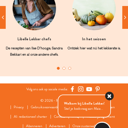
Libelle Lekker chefs
In het seizoen
De recepten van Ilse D’hooge, Sandra
Ontdek hier wat nú het lekkerste is.
Bekkari en al onze andere chefs.
Volg ons ook op sociale media:
© 2026 - Roularta Media Group
Welkom bij Libelle Lekker!
Privacy
Gebruiksvoorwaarden
Cookies
Cookies instellingen
Stel je kookvraag aan Maia...
AI: redactioneel charter
Contact
FAQ
Wedstrijdreglement
Abonneren
Adverteren
Onze zusterwebsites