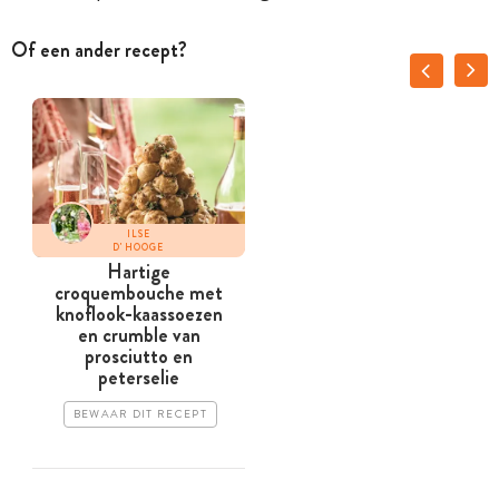
Of een ander recept?
ILSE
D'HOOGE
Hartige
D
croquembouche met
knoflook-kaassoezen
en crumble van
prosciutto en
peterselie
BEWAAR DIT RECEPT