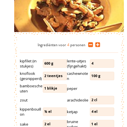
Ingrediënten
voor
4
personen
kipfilet (in
lente-uitjes
600
g
4
stukjes)
(fijngehakt)
knoflook
cashewnote
2
teentjes
100
g
(gesnipperd)
n
bamboesche
peper
1
blikje
uten
zout
arachideolie
2
cl
kippenbouill
ketjap
½
el
4
el
on
bruine
sake
2
el
1
el
suiker