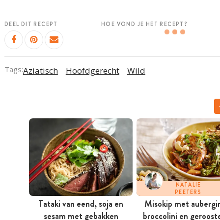
DEEL DIT RECEPT
HOE VOND JE HET RECEPT?
Tags:
Aziatisch
Hoofdgerecht
Wild
NATALIE
PEETERS
Tataki van eend, soja en
Misokip met aubergi
sesam met gebakken
broccolini en geroost