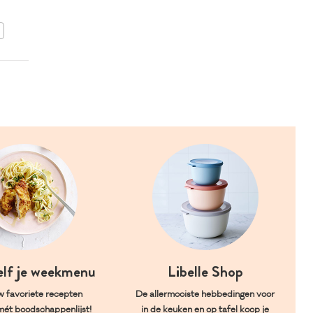
BEWAAR DIT RECEPT
elf je weekmenu
Libelle Shop
w favoriete recepten
De allermooiste hebbedingen voor
mét boodschappenlijst!
in de keuken en op tafel koop je