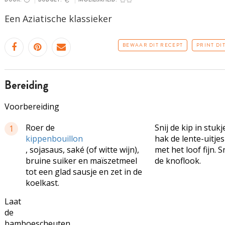
Een Aziatische klassieker
BEWAAR DIT RECEPT
PRINT DI
bereiding
Voorbereiding
Roer de
Snij de kip in stukj
1
kippenbouillon
hak de lente-uitje
, sojasaus, saké (of witte wijn),
met het loof fijn. 
bruine suiker en maïszetmeel
de knoflook.
tot een glad sausje en zet in de
koelkast.
Laat
de
bamboescheuten