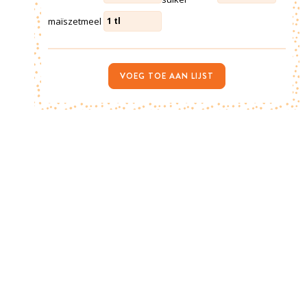
maïszetmeel
1
tl
VOEG TOE AAN LIJST