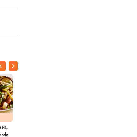
nes,
Gebakken noedels met
erde
kip en cashewnoten