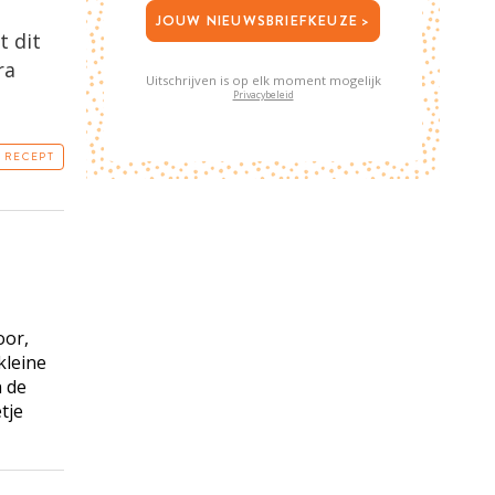
JOUW NIEUWSBRIEFKEUZE >
 dit
ra
Uitschrijven is op elk moment mogelijk
Privacybeleid
T RECEPT
oor,
kleine
n de
tje