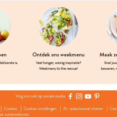
oen
Ontdek ons weekmenu
Maak z
ekkerste is.
Veel honger, weinig inspiratie?
Snel jou
Weekmenu to the rescue!
bewaren, 
Volg ons ook op sociale media:
Cookies
Cookies instellingen
AI: redactioneel charter
Con
e zusterwebsites