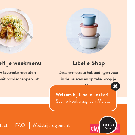
elf je weekmenu
Libelle Shop
w favoriete recepten
De allermooiste hebbedingen voor
mét boodschappenlijst!
in de keuken en op tafel koop je
hier.
Welkom bij Libelle Lekker!
Stel je kookvraag aan Maia...
tact
FAQ
Wedstrijdreglement