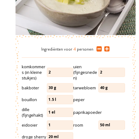
Ingrediënten
voor
4
personen
komkommer
uien
s (in kleine
(fijngesnede
2
2
stukjes)
n)
bakboter
tarwebloem
30
g
40
g
bouillon
peper
1.5
l
dille
paprikapoeder
1
el
(fijngehakt)
eidooier
room
1
50
ml
droge sherry
20
ml