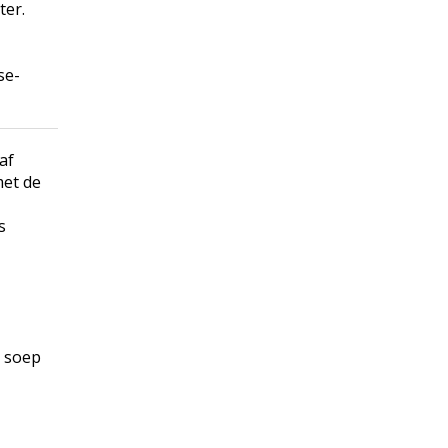
ter.
se-
af
met de
s
e soep