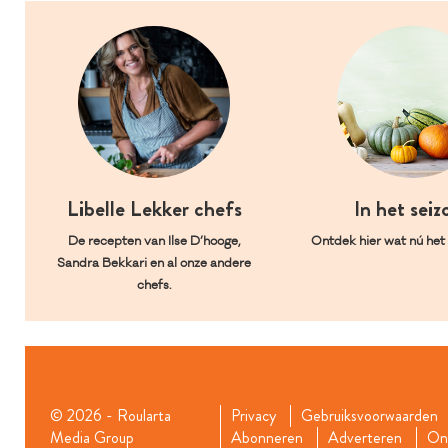
Libelle Lekker chefs
In het seiz
De recepten van Ilse D’hooge,
Ontdek hier wat nú het l
Sandra Bekkari en al onze andere
chefs.
© 2026 - Roularta
Privacy
Gebruiksvoorwaarden
Media Group
Abonneren
Adverteren
Onz