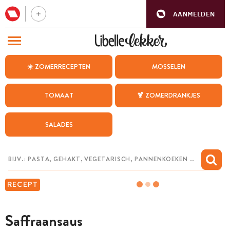
AANMELDEN
BEZOEK ONZE ANDERE WEBSITES
☀️ ZOMERRECEPTEN
MOSSELEN
RECEPTEN
TOMAAT
🍹 ZOMERDRANKJES
WEEKMENU
SALADES
CHAT MET MAIA
INSPIRATIE
MIJN BEWAARDE RECEPTEN
RECEPT
Saffraansaus