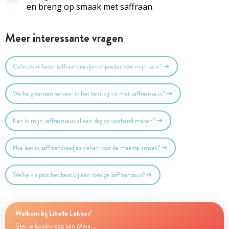
en breng op smaak met saffraan.
Meer interessante vragen
Gebruik ik beter saffraandraadjes of poeder voor mijn saus?
Welke groenten serveer ik het best bij vis met saffraansaus?
Kan ik mijn saffraansaus al een dag op voorhand maken?
Hoe laat ik saffraandraadjes weken voor de meeste smaak?
Welke vis past het best bij een romige saffraansaus?
Welkom bij Libelle Lekker!
Stel je kookvraag aan Maia...