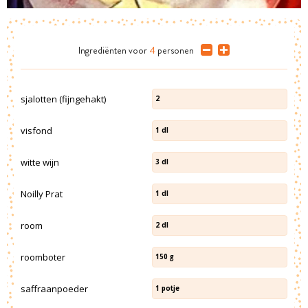
Ingrediënten
voor
4
personen
sjalotten (fijngehakt)
2
visfond
1
dl
witte wijn
3
dl
Noilly Prat
1
dl
room
2
dl
roomboter
150
g
saffraanpoeder
1
potje