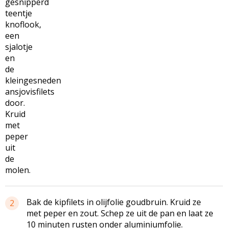
gesnipperd
teentje
knoflook,
een
sjalotje
en
de
kleingesneden
ansjovisfilets
door.
Kruid
met
peper
uit
de
molen.
Bak de kipfilets in olijfolie goudbruin. Kruid ze
2
met peper en zout. Schep ze uit de pan en laat ze
10 minuten rusten onder aluminiumfolie.