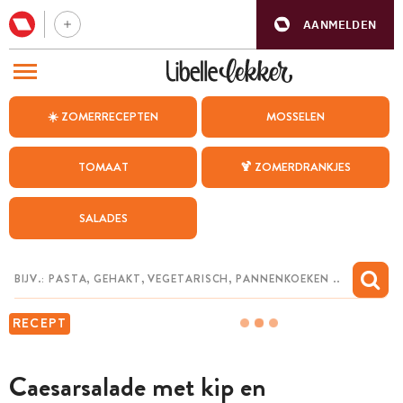
AANMELDEN
BEZOEK ONZE ANDERE WEBSITES
☀️ ZOMERRECEPTEN
MOSSELEN
RECEPTEN
TOMAAT
🍹 ZOMERDRANKJES
WEEKMENU
SALADES
CHAT MET MAIA
INSPIRATIE
MIJN BEWAARDE RECEPTEN
RECEPT
Caesarsalade met kip en