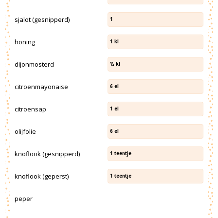
sjalot (gesnipperd)
1
honing
1
kl
dijonmosterd
½
kl
citroenmayonaise
6
el
citroensap
1
el
olijfolie
6
el
knoflook (gesnipperd)
1
teentje
knoflook (geperst)
1
teentje
peper