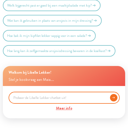
Welk bijgerecht past er goed bij een maaltijdsalade met kip?
Wat kan ik gebruiken in plaats van ansjovis in mijn dressing?
Hoe bak ik mijn kipfilet lekker sappig voor in een salade?
Hoe lang kan ik zelfgemaakte ansjovisdressing bewaren in de koelkast?
Welkom bij Libelle Lekker!
Stel je kookvraag aan Maia...
Meer info