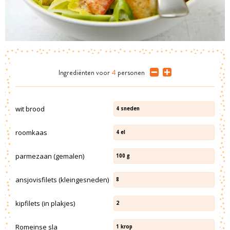
Ingrediënten
voor
4
personen
wit brood
4
sneden
roomkaas
4
el
parmezaan (gemalen)
100
g
ansjovisfilets (kleingesneden)
8
kipfilets (in plakjes)
2
Romeinse sla
1
krop