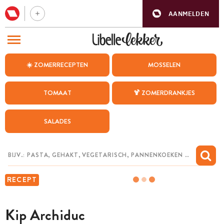
AANMELDEN
BEZOEK ONZE ANDERE WEBSITES
☀️ ZOMERRECEPTEN
MOSSELEN
RECEPTEN
TOMAAT
🍹 ZOMERDRANKJES
WEEKMENU
SALADES
CHAT MET MAIA
INSPIRATIE
MIJN BEWAARDE RECEPTEN
RECEPT
Kip Archiduc