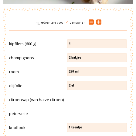
Ingrediënten
voor
4
personen
kipfilets (600 g)
4
champignons
2
bakjes
room
250
ml
olijfolie
2
el
citroensap (van halve citroen)
peterselie
knoflook
1
teentje