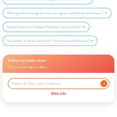
Welk ingrediënt vervangt de smaak van cognac in alcoholvrije archiducsaus?
Serveer ik best verse frietjes of kroketten bij kip archiduc?
Hoe voorkom ik dat de room schift in mijn warme archiducsaus?
Welkom bij Libelle Lekker!
Stel je kookvraag aan Maia...
Meer info