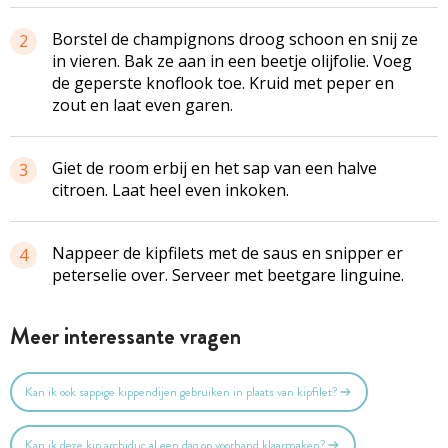
Borstel de champignons droog schoon en snij ze
2
in vieren. Bak ze aan in een beetje olijfolie. Voeg
de geperste knoflook toe. Kruid met peper en
zout en laat even garen.
Giet de room erbij en het sap van een halve
3
citroen. Laat heel even inkoken.
Nappeer de kipfilets met de saus en snipper er
4
peterselie over. Serveer met beetgare linguine.
Meer interessante vragen
Kan ik ook sappige kippendijen gebruiken in plaats van kipfilet?
Kan ik deze kip archiduc al een dag op voorhand klaarmaken?