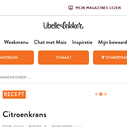
MIJN MAGAZINES LEZEN
Weekmenu
Chat met Maia
Inspiratie
Mijn bewaard
MOSSELEN
TOMAAT
🍹 ZOMERDRA
RECEPT
Citroenkrans
DUUR:
BUDGET:
MOEILIJKHEID: