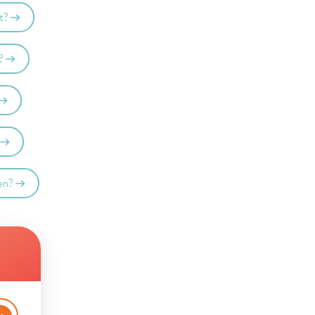
t?
?
oen?