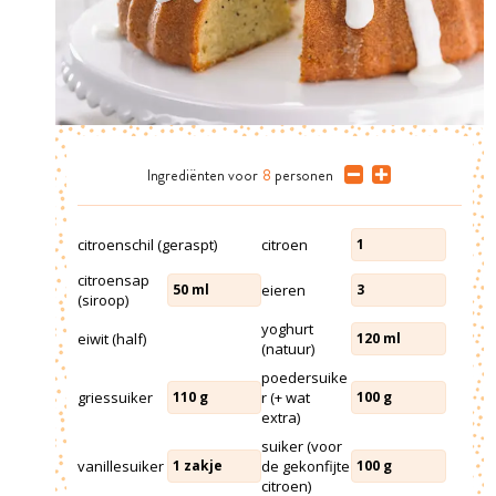
Ingrediënten
voor
8
personen
citroenschil (geraspt)
citroen
1
citroensap
eieren
50
ml
3
(siroop)
yoghurt
eiwit (half)
120
ml
(natuur)
poedersuike
griessuiker
r (+ wat
110
g
100
g
extra)
suiker (voor
vanillesuiker
de gekonfijte
1
zakje
100
g
citroen)