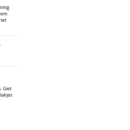
imig.
loem
het
5
. Giet
lakjes