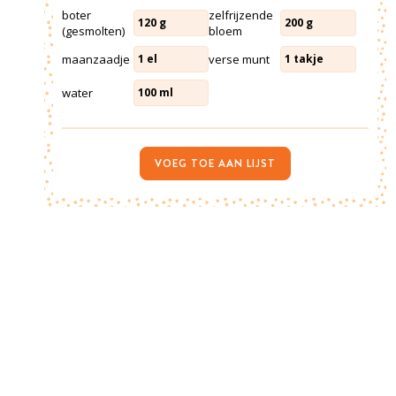
boter
zelfrijzende
120
g
200
g
(gesmolten)
bloem
maanzaadje
verse munt
1
el
1
takje
water
100
ml
VOEG TOE AAN LIJST