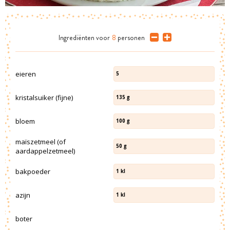
Ingrediënten
voor
8
personen
eieren
5
kristalsuiker (fijne)
135
g
bloem
100
g
maïszetmeel (of
50
g
aardappelzetmeel)
bakpoeder
1
kl
azijn
1
kl
boter