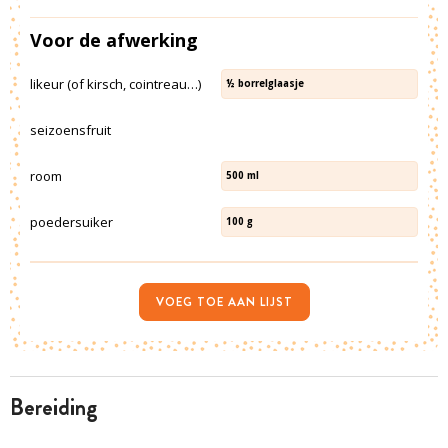
Voor de afwerking
likeur (of kirsch, cointreau…)
½
borrelglaasje
seizoensfruit
room
500
ml
poedersuiker
100
g
VOEG TOE AAN LIJST
bereiding