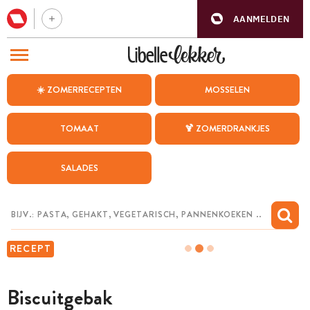
AANMELDEN
BEZOEK ONZE ANDERE WEBSITES
☀️ ZOMERRECEPTEN
MOSSELEN
RECEPTEN
TOMAAT
🍹 ZOMERDRANKJES
WEEKMENU
SALADES
CHAT MET MAIA
INSPIRATIE
MIJN BEWAARDE RECEPTEN
RECEPT
Biscuitgebak