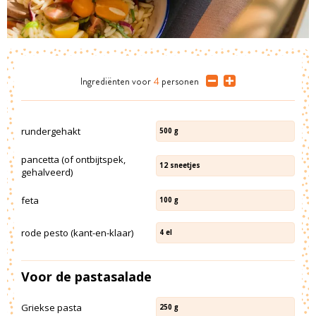
Ingrediënten
voor
4
personen
rundergehakt
500
g
pancetta (of ontbijtspek,
12
sneetjes
gehalveerd)
feta
100
g
rode pesto (kant-en-klaar)
4
el
Voor de pastasalade
Griekse pasta
250
g