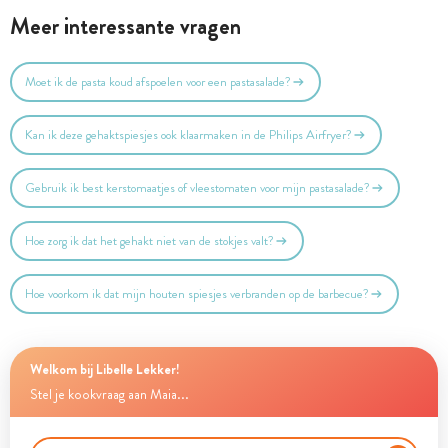
Meer interessante vragen
Moet ik de pasta koud afspoelen voor een pastasalade?
Kan ik deze gehaktspiesjes ook klaarmaken in de Philips Airfryer?
Gebruik ik best kerstomaatjes of vleestomaten voor mijn pastasalade?
Hoe zorg ik dat het gehakt niet van de stokjes valt?
Hoe voorkom ik dat mijn houten spiesjes verbranden op de barbecue?
Welkom bij Libelle Lekker!
Stel je kookvraag aan Maia...