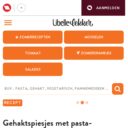
AANMELDEN
BEZOEK ONZE ANDERE WEBSITES
☀️ ZOMERRECEPTEN
MOSSELEN
RECEPTEN
TOMAAT
🍹 ZOMERDRANKJES
WEEKMENU
SALADES
CHAT MET MAIA
INSPIRATIE
MIJN BEWAARDE RECEPTEN
RECEPT
Gehaktspiesjes met pasta-