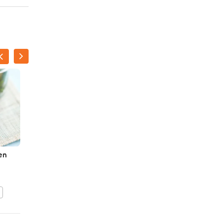
en
Veggie loempia's met
zoetzure dip
BEWAAR DIT RECEPT