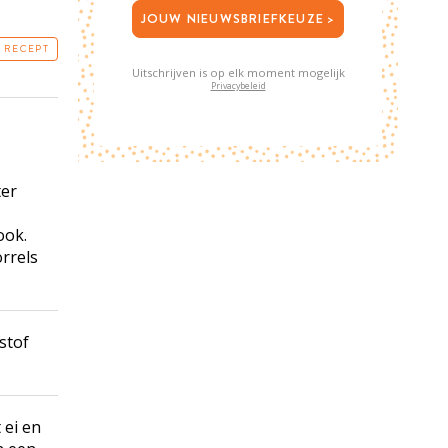
JOUW NIEUWSBRIEFKEUZE >
T RECEPT
Uitschrijven is op elk moment mogelijk
Privacybeleid
ter
ook.
orrels
stof
 ei en