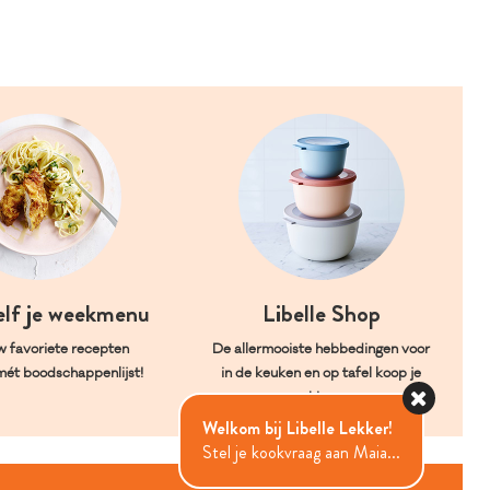
elf je weekmenu
Libelle Shop
w favoriete recepten
De allermooiste hebbedingen voor
mét boodschappenlijst!
in de keuken en op tafel koop je
hier.
Welkom bij Libelle Lekker!
Stel je kookvraag aan Maia...