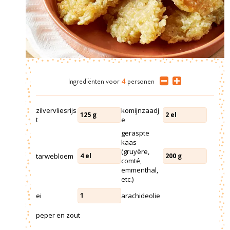
Ingrediënten
voor
4
personen
zilvervliesrijs
komijnzaadj
125
g
2
el
t
e
geraspte
kaas
(gruyère,
tarwebloem
4
el
200
g
comté,
emmenthal,
etc.)
ei
arachideolie
1
peper en zout