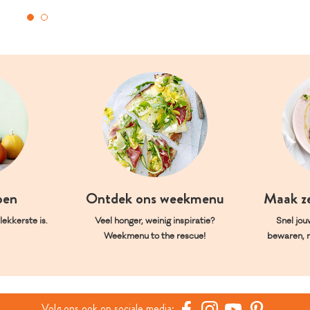
oen
Ontdek ons weekmenu
Maak z
ekkerste is.
Veel honger, weinig inspiratie?
Snel jou
Weekmenu to the rescue!
bewaren, 
Volg ons ook op sociale media: