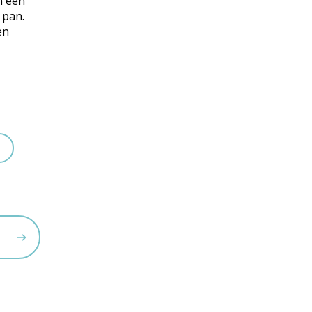
in een
 pan.
en