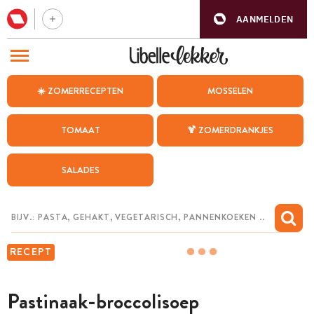
AANMELDEN
BEZOEK ONZE ANDERE WEBSITES
☀️ ZOMERRECEPTEN
MOSSELEN
RECEPTEN
TOMAAT
🍹 ZOMERDRANKJES
WEEKMENU
SALADES
CHAT MET MAIA
INSPIRATIE
MIJN BEWAARDE RECEPTEN
RECEPT
Pastinaak-broccolisoep