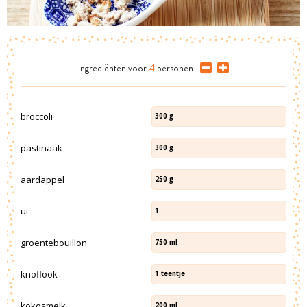
Ingrediënten
voor
4
personen
broccoli
300
g
pastinaak
300
g
aardappel
250
g
ui
1
groentebouillon
750
ml
knoflook
1
teentje
kokosmelk
200
ml