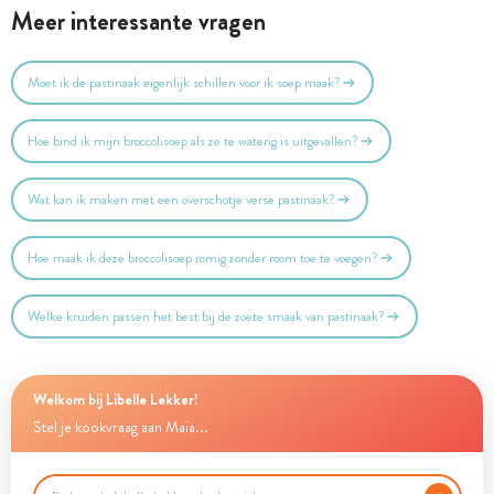
Meer interessante vragen
Moet ik de pastinaak eigenlijk schillen voor ik soep maak?
Hoe bind ik mijn broccolisoep als ze te waterig is uitgevallen?
Wat kan ik maken met een overschotje verse pastinaak?
Hoe maak ik deze broccolisoep romig zonder room toe te voegen?
Welke kruiden passen het best bij de zoete smaak van pastinaak?
Welkom bij Libelle Lekker!
Stel je kookvraag aan Maia...