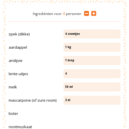
Ingrediënten
voor
4
personen
spek (dikke)
4
sneetjes
aardappel
1
kg
andijvie
1
krop
lente-uitjes
4
melk
50
ml
mascarpone (of zure room)
2
el
boter
nootmuskaat