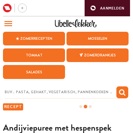
AANMELDEN
BEZOEK ONZE ANDERE WEBSITES
☀️ ZOMERRECEPTEN
MOSSELEN
RECEPTEN
TOMAAT
🍹 ZOMERDRANKJES
WEEKMENU
SALADES
CHAT MET MAIA
INSPIRATIE
MIJN BEWAARDE RECEPTEN
RECEPT
Andijviepuree met hespenspek