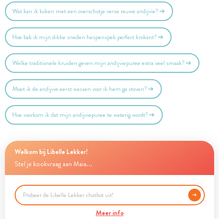
Wat kan ik koken met een overschotje verse rauwe andijvie?
Hoe bak ik mijn dikke sneden hespenspek perfect krokant?
Welke traditionele kruiden geven mijn andijviepuree extra veel smaak?
Moet ik de andijvie eerst wassen voor ik hem ga stoven?
Hoe voorkom ik dat mijn andijviepuree te waterig wordt?
Welkom bij Libelle Lekker!
Stel je kookvraag aan Maia...
Meer info