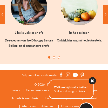
Libelle Lekker chefs
In het seizoen
De recepten van Ilse D’hooge, Sandra
Ontdek hier wat nú het lekkerste is.
Bekkari en al onze andere chefs.
Volg ons ook op sociale media:
© 2026 - Roularta Media Group
Welkom bij Libelle Lekker!
Privacy
Gebruiksvoorwaarden
Cookies
Cookies instellingen
Stel je kookvraag aan Maia...
AI: redactioneel charter
Contact
FAQ
Wedstrijdreglement
Abonneren
Adverteren
Onze zusterwebsites