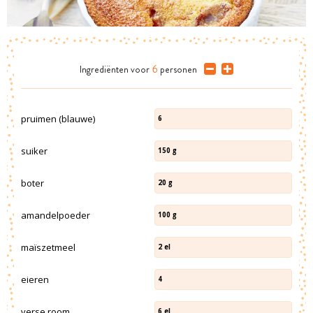
Ingrediënten
voor
6
personen
pruimen (blauwe)
6
suiker
150
g
boter
20
g
amandelpoeder
100
g
maïszetmeel
2
el
eieren
4
verse room
6
el