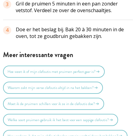
Gril de pruimen 5 minuten in een pan zonder
3
vetstof. Verdeel ze over de ovenschaaltjes.
Doe er het beslag bij. Bak 20 à 30 minuten in de
4
oven, tot ze goudbruin gebakken zijn.
Meer interessante vragen
Hoe weet ik of mijn clafoutis met pruimen perfect gaar is?
Waarom zakt mijn verse clafoutis altijd in na het bakken?
Moet ik de pruimen schillen voor ik ze in de clafoutis doe?
Welke soort pruimen gebruik ik het best voor een sappige clafoutis?