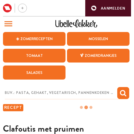
AANMELDEN
BEZOEK ONZE ANDERE WEBSITES
☀️ ZOMERRECEPTEN
MOSSELEN
RECEPTEN
TOMAAT
🍹 ZOMERDRANKJES
WEEKMENU
SALADES
CHAT MET MAIA
INSPIRATIE
MIJN BEWAARDE RECEPTEN
RECEPT
Clafoutis met pruimen