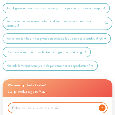
Kan ik gewone couscous zomaar vervangen door parelcouscous in dit recept?
Wat is een goed vegetarisch alternatief voor merguezworstjes in mijn
couscous?
Welke kruiden heb ik nodig voor een smaakvolle zuiderse couscouskruiding?
Hoe maak ik mijn couscous lekker luchtig en niet plakkerig?
Hoe bak ik merguezworstjes in de pan zonder dat ze openbarsten?
Welkom bij Libelle Lekker!
Stel je kookvraag aan Maia...