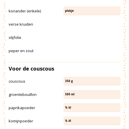
koriander (enkele)
plukje
verse kruiden
olijfolie
peper en zout
Voor de couscous
couscous
350
g
groentebouillon
500
ml
paprikapoeder
½
kl
komijnpoeder
½
kl