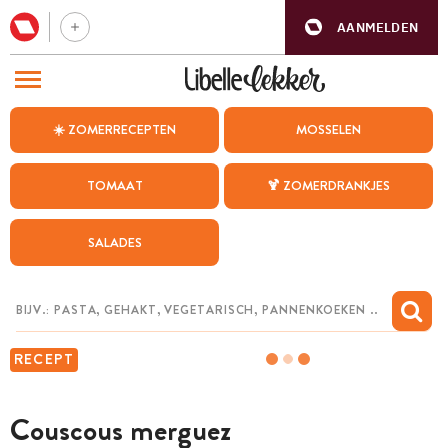
AANMELDEN
BEZOEK ONZE ANDERE WEBSITES
☀️ ZOMERRECEPTEN
MOSSELEN
RECEPTEN
TOMAAT
🍹 ZOMERDRANKJES
WEEKMENU
SALADES
CHAT MET MAIA
INSPIRATIE
MIJN BEWAARDE RECEPTEN
RECEPT
Couscous merguez