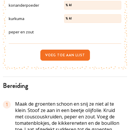
korianderpoeder
½
kl
kurkuma
½
kl
peper en zout
VOEG TOE AAN LIJST
bereiding
Maak de groenten schoon en snij ze niet al te
1
klein. Stoof ze aan in een beetje olijfolie. Kruid
met couscouskruiden, peper en zout. Voeg de
tomatenblokjes, de kikkererwten en de bouillon
toe. Laat afgedekt sudderen tot de groenten