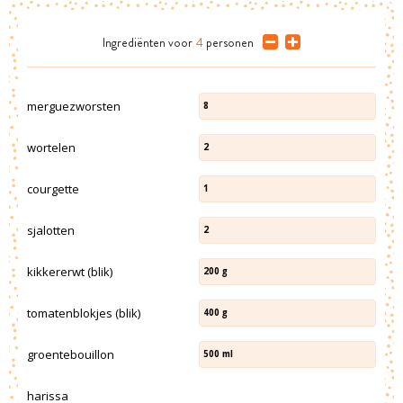
Ingrediënten
voor
4
personen
merguezworsten
8
wortelen
2
courgette
1
sjalotten
2
kikkererwt (blik)
200
g
tomatenblokjes (blik)
400
g
groentebouillon
500
ml
harissa