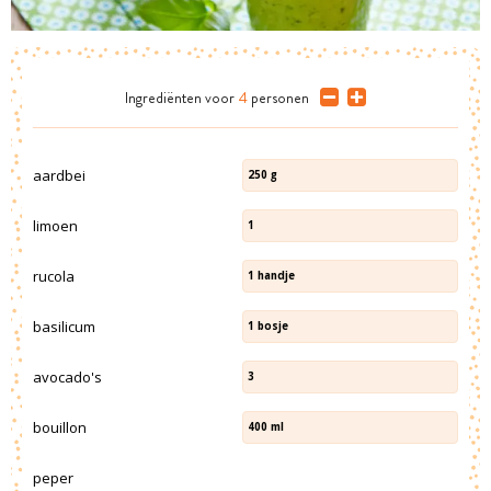
Ingrediënten
voor
4
personen
aardbei
250
g
limoen
1
rucola
1
handje
basilicum
1
bosje
avocado's
3
bouillon
400
ml
peper