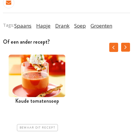
Tags:
Spaans
Hapje
Drank
Soep
Groenten
Of een ander recept?
Koude tomatensoep
BEWAAR DIT RECEPT