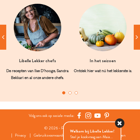
Libelle Lekker chefs
In het seizoen
De recepten van Ilse D’hooge, Sandra
Ontdek hier wat nú het lekkerste is.
Bekkari en al onze andere chefs.
Volg ons ook op sociale media:
© 2026 - Roularta Media Group
Welkom bij Libelle Lekker!
Privacy
Gebruiksvoorwaarden
Cookies
Cookies instellingen
Stel je kookvraag aan Maia...