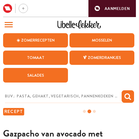
AANMELDEN
BEZOEK ONZE ANDERE WEBSITES
☀️ ZOMERRECEPTEN
MOSSELEN
RECEPTEN
TOMAAT
🍹 ZOMERDRANKJES
WEEKMENU
SALADES
CHAT MET MAIA
INSPIRATIE
MIJN BEWAARDE RECEPTEN
RECEPT
Gazpacho van avocado met