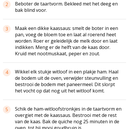
Beboter de taartvorm. Bekleed met het deeg en
2
bak blind voor.
Maak een dikke kaassaus: smelt de boter in een
3
pan, voeg de bloem toe en laat al roerend heet
worden. Roer er geleidelijk de melk door en laat
indikken. Meng er de helft van de kaas door.
Kruid met nootmuskaat, peper en zout.
Wikkel elk stukje witloof in een plakje ham. Haal
4
de bodem uit de oven, verwijder steunvulling en
bestrooi de bodem met paneermeel. Dit slorpt
het vocht op dat nog uit het witloof komt.
Schik de ham-witloofstronkjes in de taartvorm en
5
overgiet met de kaassaus. Bestrooi met de rest
van de kaas. Bak de quiche nog 25 minuten in de
oven, tot hij mooi goudbruin is.