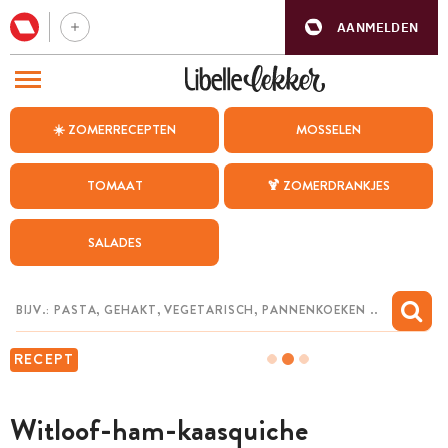
AANMELDEN
BEZOEK ONZE ANDERE WEBSITES
☀️ ZOMERRECEPTEN
MOSSELEN
RECEPTEN
TOMAAT
🍹 ZOMERDRANKJES
WEEKMENU
SALADES
CHAT MET MAIA
INSPIRATIE
MIJN BEWAARDE RECEPTEN
RECEPT
Witloof-ham-kaasquiche