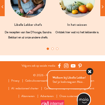
Libelle Lekker chefs
In het seizoen
De recepten van Ilse D’hooge, Sandra
Ontdek hier wat nú het lekkerste is.
Bekkari en al onze andere chefs.
Volg ons ook op sociale media:
© 2026 - Roularta Media Group
Welkom bij Libelle Lekker!
Privacy
Gebruiksvoorwaarden
Cookies
Cookies instellingen
Stel je kookvraag aan Maia...
AI: redactioneel charter
Contact
FAQ
Wedstrijdreglement
Abonneren
Adverteren
Onze zusterwebsites