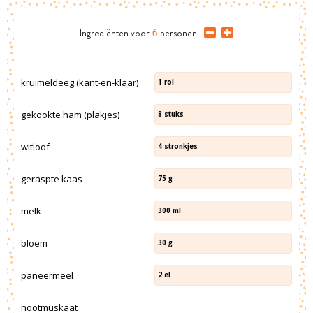
Ingrediënten
voor
6
personen
kruimeldeeg (kant-en-klaar)
1
rol
gekookte ham (plakjes)
8
stuks
witloof
4
stronkjes
geraspte kaas
75
g
melk
300
ml
bloem
30
g
paneermeel
2
el
nootmuskaat