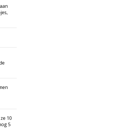
 aan
jes,
 de
amen
 ze 10
nog 5