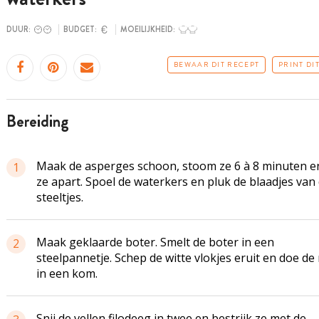
DUUR:
BUDGET:
MOEILIJKHEID:
BEWAAR DIT RECEPT
PRINT DI
bereiding
Maak de asperges schoon, stoom ze 6 à 8 minuten e
1
ze apart. Spoel de waterkers en pluk de blaadjes van
steeltjes.
Maak geklaarde boter. Smelt de boter in een
2
steelpannetje. Schep de witte vlokjes eruit en doe de 
in een kom.
Snij de vellen filodeeg in twee en bestrijk ze met de