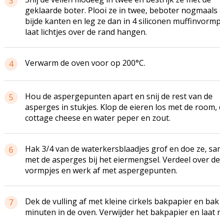
3
geklaarde boter. Plooi ze in twee, beboter nogmaals
bijde kanten en leg ze dan in 4 siliconen muffinvormp
laat lichtjes over de rand hangen.
Verwarm de oven voor op 200°C.
4
Hou de aspergepunten apart en snij de rest van de
5
asperges in stukjes. Klop de eieren los met de room,
cottage cheese en water peper en zout.
Hak 3/4 van de waterkersblaadjes grof en doe ze, s
6
met de asperges bij het eiermengsel. Verdeel over de
vormpjes en werk af met aspergepunten.
Dek de vulling af met kleine cirkels bakpapier en bak
7
minuten in de oven. Verwijder het bakpapier en laat 