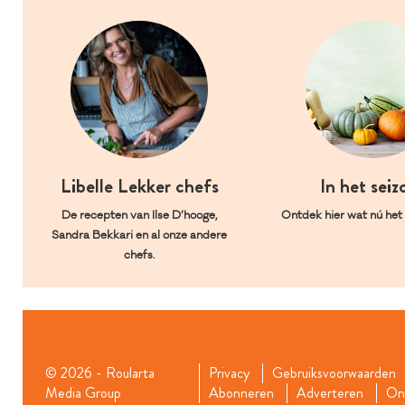
Libelle Lekker chefs
In het seiz
De recepten van Ilse D’hooge,
Ontdek hier wat nú het l
Sandra Bekkari en al onze andere
chefs.
© 2026 - Roularta
Privacy
Gebruiksvoorwaarden
Media Group
Abonneren
Adverteren
Onz