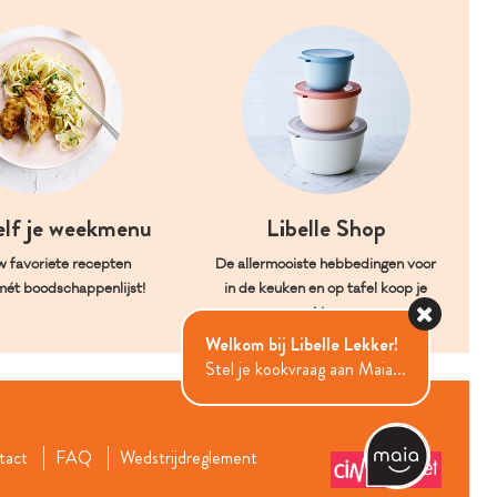
elf je weekmenu
Libelle Shop
w favoriete recepten
De allermooiste hebbedingen voor
mét boodschappenlijst!
in de keuken en op tafel koop je
hier.
Welkom bij Libelle Lekker!
Stel je kookvraag aan Maia...
tact
FAQ
Wedstrijdreglement