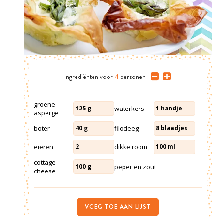
Ingrediënten
voor
4
personen
groene
waterkers
125
g
1
handje
asperge
boter
filodeeg
40
g
8
blaadjes
eieren
dikke room
2
100
ml
cottage
peper en zout
100
g
cheese
VOEG TOE AAN LIJST