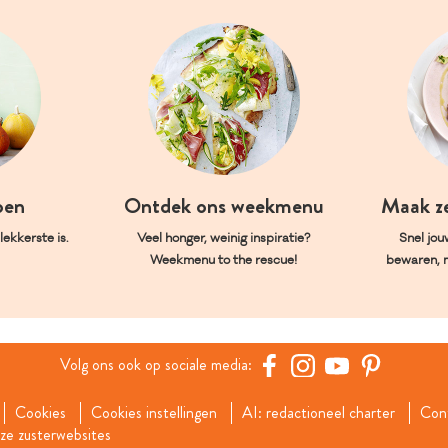
oen
Ontdek ons weekmenu
Maak z
ekkerste is.
Veel honger, weinig inspiratie?
Snel jou
Weekmenu to the rescue!
bewaren, 
Volg ons ook op sociale media:
Cookies
Cookies instellingen
AI: redactioneel charter
Con
e zusterwebsites