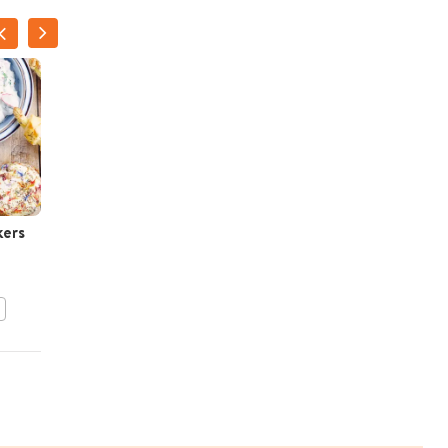
kers
Lenterolletjes met witte
asperges en scampi's
BEWAAR DIT RECEPT