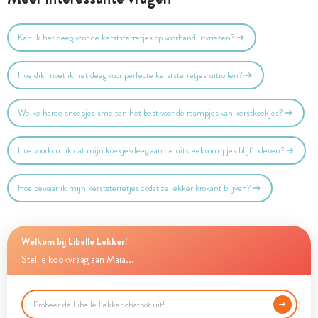
Kan ik het deeg voor de kerststerretjes op voorhand invriezen?
Hoe dik moet ik het deeg voor perfecte kerststerretjes uitrollen?
Welke harde snoepjes smelten het best voor de raampjes van kerstkoekjes?
Hoe voorkom ik dat mijn koekjesdeeg aan de uitsteekvormpjes blijft kleven?
Hoe bewaar ik mijn kerststerretjes zodat ze lekker krokant blijven?
Welkom bij Libelle Lekker!
Stel je kookvraag aan Maia...