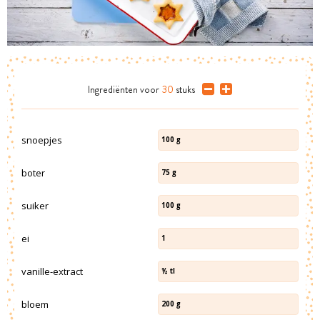
Ingrediënten
voor
30
stuks
snoepjes
100
g
boter
75
g
suiker
100
g
ei
1
vanille-extract
½
tl
bloem
200
g