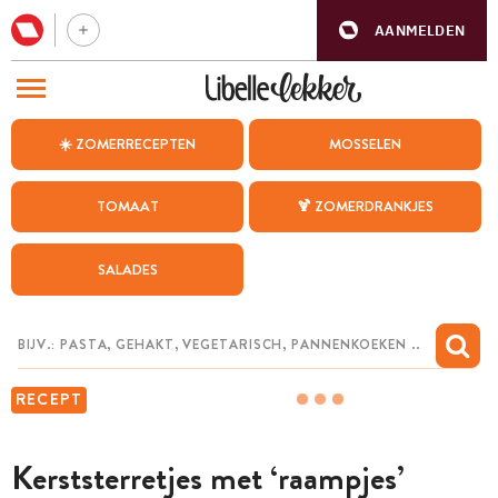
AANMELDEN
BEZOEK ONZE ANDERE WEBSITES
☀️ ZOMERRECEPTEN
MOSSELEN
RECEPTEN
TOMAAT
🍹 ZOMERDRANKJES
WEEKMENU
SALADES
CHAT MET MAIA
INSPIRATIE
MIJN BEWAARDE RECEPTEN
RECEPT
Kerststerretjes met ‘raampjes’