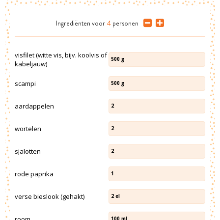
Ingrediënten
voor
4
personen
visfilet (witte vis, bijv. koolvis of
500
g
kabeljauw)
scampi
500
g
aardappelen
2
wortelen
2
sjalotten
2
rode paprika
1
verse bieslook (gehakt)
2
el
room
100
ml