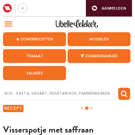
AANMELDEN
BEZOEK ONZE ANDERE WEBSITES
☀️ ZOMERRECEPTEN
MOSSELEN
RECEPTEN
TOMAAT
🍹 ZOMERDRANKJES
WEEKMENU
SALADES
CHAT MET MAIA
INSPIRATIE
MIJN BEWAARDE RECEPTEN
RECEPT
Visserspotje met saffraan