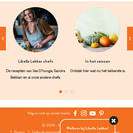
Libelle Lekker chefs
In het seizoen
De recepten van Ilse D’hooge, Sandra
Ontdek hier wat nú het lekkerste is.
Bekkari en al onze andere chefs.
Volg ons ook op sociale media:
© 2026 - Roularta Media Group
Welkom bij Libelle Lekker!
Privacy
Gebruiksvoorwaarden
Cookies
Cookies instellingen