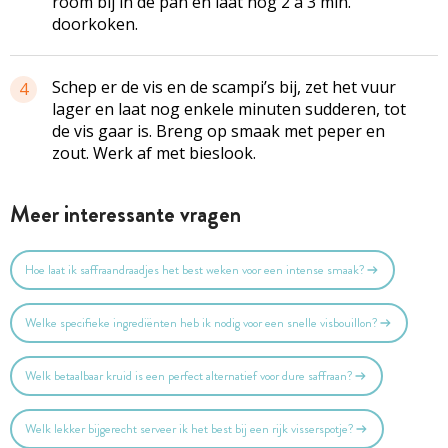
room bij in de pan en laat nog 2 à 3 min.
doorkoken.
Schep er de vis en de scampi’s bij, zet het vuur
4
lager en laat nog enkele minuten sudderen, tot
de vis gaar is. Breng op smaak met peper en
zout. Werk af met bieslook.
Meer interessante vragen
Hoe laat ik saffraandraadjes het best weken voor een intense smaak?
Welke specifieke ingrediënten heb ik nodig voor een snelle visbouillon?
Welk betaalbaar kruid is een perfect alternatief voor dure saffraan?
Welk lekker bijgerecht serveer ik het best bij een rijk visserspotje?