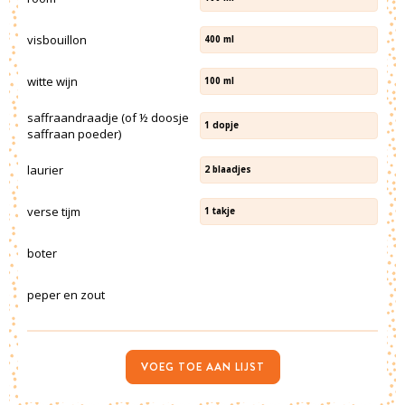
visbouillon
400
ml
witte wijn
100
ml
saffraandraadje (of ½ doosje
1
dopje
saffraan poeder)
laurier
2
blaadjes
verse tijm
1
takje
boter
peper en zout
VOEG TOE AAN LIJST