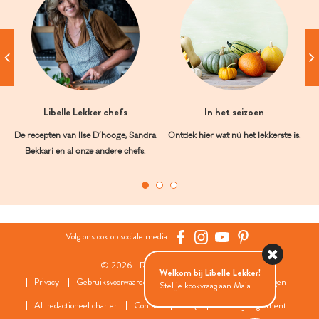
Libelle Lekker chefs
In het seizoen
De recepten van Ilse D’hooge, Sandra
Ontdek hier wat nú het lekkerste is.
Bekkari en al onze andere chefs.
Volg ons ook op sociale media:
© 2026 - Roularta Media Group
Welkom bij Libelle Lekker!
Privacy
Gebruiksvoorwaarden
Cookies
Cookies instellingen
Stel je kookvraag aan Maia...
AI: redactioneel charter
Contact
FAQ
Wedstrijdreglement