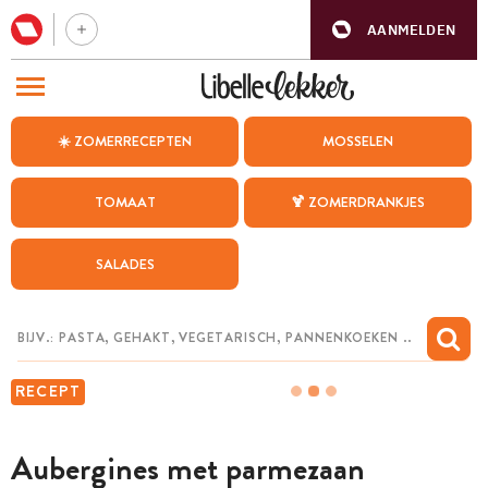
AANMELDEN
BEZOEK ONZE ANDERE WEBSITES
☀️ ZOMERRECEPTEN
MOSSELEN
RECEPTEN
TOMAAT
🍹 ZOMERDRANKJES
WEEKMENU
SALADES
CHAT MET MAIA
INSPIRATIE
MIJN BEWAARDE RECEPTEN
RECEPT
Aubergines met parmezaan