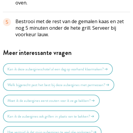
oven.
Bestrooi met de rest van de gemalen kaas en zet
5
nog 5 minuten onder de hete grill. Serveer bij
voorkeur lauw.
Meer interessante vragen
Kan ik deze aubergineschotel al een dag op voorhand klaarmaken?
Welk bijgerecht past het best bij deze aubergines met parmezaan?
Moet ik de aubergines eerst zouten voor ik ze ga bakken?
Kan ik de aubergines ook grillen in plaats van te bakken?
Hoe vermijd ik dat mijn aubergines te veel olie opslorpen?