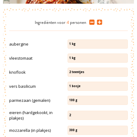
Ingrediënten
voor
4
personen
aubergine
1
kg
vleestomaat
1
kg
knoflook
2
teentjes
vers basilicum
1
bosje
parmezaan (gemalen)
100
g
eieren (hardgekookt, in
2
plakjes)
mozzarella (in plakjes)
300
g