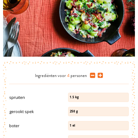
Ingrediënten
voor
4
personen
spruiten
1.5
kg
gerookt spek
250
g
boter
1
el