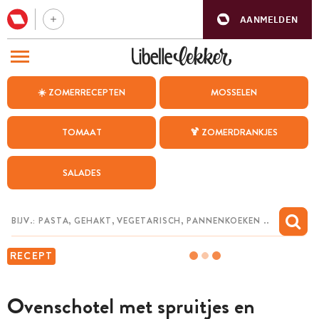
AANMELDEN
BEZOEK ONZE ANDERE WEBSITES
☀️ ZOMERRECEPTEN
MOSSELEN
RECEPTEN
TOMAAT
🍹 ZOMERDRANKJES
WEEKMENU
SALADES
CHAT MET MAIA
INSPIRATIE
MIJN BEWAARDE RECEPTEN
RECEPT
Ovenschotel met spruitjes en