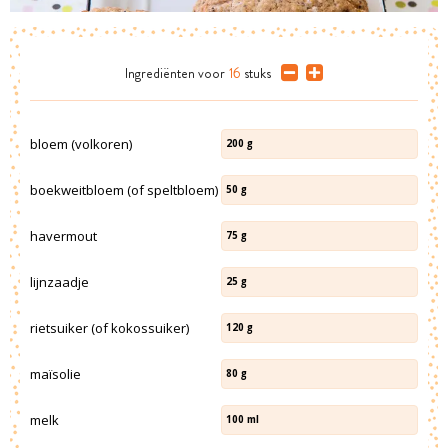
Ingrediënten
voor
16
stuks
bloem (volkoren)
200
g
boekweitbloem (of speltbloem)
50
g
havermout
75
g
lijnzaadje
25
g
rietsuiker (of kokossuiker)
120
g
maïsolie
80
g
melk
100
ml