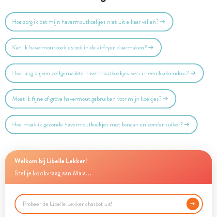
Hoe zorg ik dat mijn havermoutkoekjes niet uit elkaar vallen?
Kan ik havermoutkoekjes ook in de airfryer klaarmaken?
Hoe lang blijven zelfgemaakte havermoutkoekjes vers in een koekendoos?
Moet ik fijne of grove havermout gebruiken voor mijn koekjes?
Hoe maak ik gezonde havermoutkoekjes met banaan en zonder suiker?
Welkom bij Libelle Lekker!
Stel je kookvraag aan Maia...