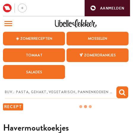
AANMELDEN
BEZOEK ONZE ANDERE WEBSITES
☀️ ZOMERRECEPTEN
MOSSELEN
RECEPTEN
TOMAAT
🍹 ZOMERDRANKJES
WEEKMENU
SALADES
CHAT MET MAIA
INSPIRATIE
MIJN BEWAARDE RECEPTEN
RECEPT
Havermoutkoekjes