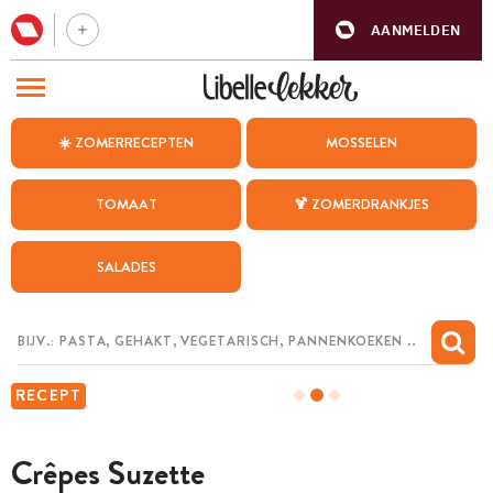
AANMELDEN
BEZOEK ONZE ANDERE WEBSITES
☀️ ZOMERRECEPTEN
MOSSELEN
RECEPTEN
TOMAAT
🍹 ZOMERDRANKJES
WEEKMENU
SALADES
CHAT MET MAIA
INSPIRATIE
MIJN BEWAARDE RECEPTEN
RECEPT
Crêpes Suzette