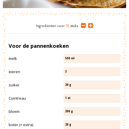
Ingrediënten
voor
16
stuks
Voor de pannenkoeken
melk
500
ml
eieren
3
suiker
20
g
Cointreau
1
el
bloem
200
g
boter (+ extra)
20
g