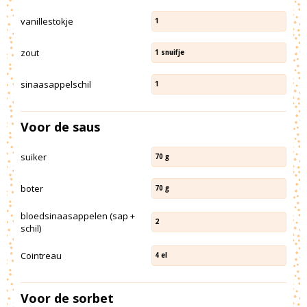
vanillestokje
1
zout
1
snuifje
sinaasappelschil
1
Voor de saus
suiker
70
g
boter
70
g
bloedsinaasappelen (sap +
2
schil)
Cointreau
4
el
Voor de sorbet