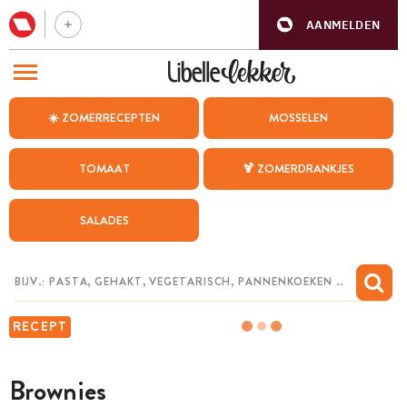
AANMELDEN
BEZOEK ONZE ANDERE WEBSITES
☀️ ZOMERRECEPTEN
MOSSELEN
RECEPTEN
TOMAAT
🍹 ZOMERDRANKJES
WEEKMENU
SALADES
CHAT MET MAIA
INSPIRATIE
MIJN BEWAARDE RECEPTEN
RECEPT
Brownies