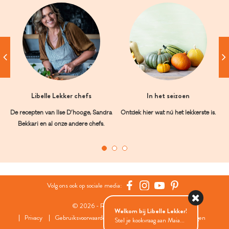
Libelle Lekker chefs
In het seizoen
De recepten van Ilse D’hooge, Sandra
Ontdek hier wat nú het lekkerste is.
Bekkari en al onze andere chefs.
Volg ons ook op sociale media:
© 2026 - Roularta Media Group
Welkom bij Libelle Lekker!
Privacy
Gebruiksvoorwaarden
Cookies
Cookies instellingen
Stel je kookvraag aan Maia...