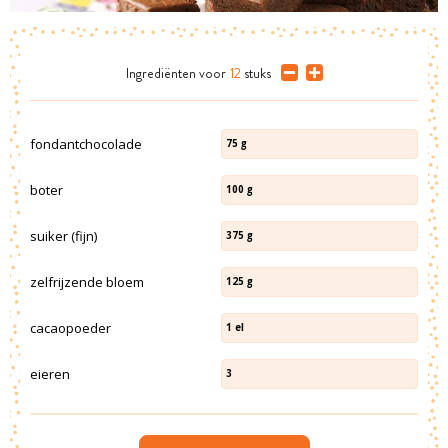
Ingrediënten
voor
12
stuks
fondantchocolade
75
g
boter
100
g
suiker (fijn)
375
g
zelfrijzende bloem
125
g
cacaopoeder
1
el
eieren
3