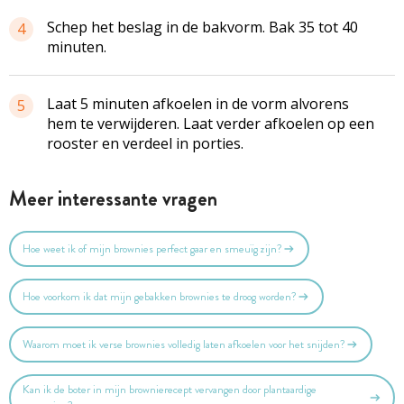
Schep het beslag in de bakvorm. Bak 35 tot 40
4
minuten.
Laat 5 minuten afkoelen in de vorm alvorens
5
hem te verwijderen. Laat verder afkoelen op een
rooster en verdeel in porties.
Meer interessante vragen
Hoe weet ik of mijn brownies perfect gaar en smeuïg zijn?
Hoe voorkom ik dat mijn gebakken brownies te droog worden?
Waarom moet ik verse brownies volledig laten afkoelen voor het snijden?
Kan ik de boter in mijn brownierecept vervangen door plantaardige