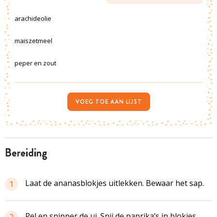
arachideolie
maïszetmeel
peper en zout
VOEG TOE AAN LIJST
bereiding
Laat de ananasblokjes uitlekken. Bewaar het sap.
1
Pel en snipper de ui. Snij de paprika’s in blokjes.
2