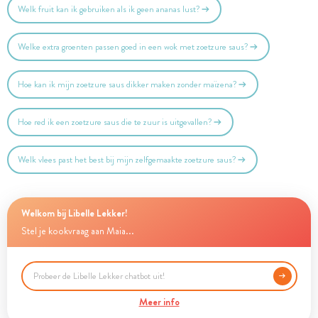
Welk fruit kan ik gebruiken als ik geen ananas lust?
Welke extra groenten passen goed in een wok met zoetzure saus?
Hoe kan ik mijn zoetzure saus dikker maken zonder maïzena?
Hoe red ik een zoetzure saus die te zuur is uitgevallen?
Welk vlees past het best bij mijn zelfgemaakte zoetzure saus?
Welkom bij Libelle Lekker!
Stel je kookvraag aan Maia...
Meer info