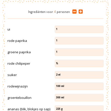
Ingrediënten
voor
4
personen
ui
1
rode paprika
1
groene paprika
1
rode chilipeper
½
suiker
2
el
rodewijnazijn
100
ml
groentebouillon
300
ml
ananas (blik, blokjes op sap)
225
g