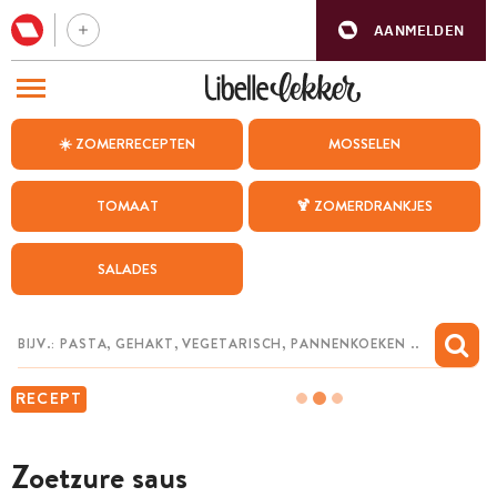
AANMELDEN
BEZOEK ONZE ANDERE WEBSITES
☀️ ZOMERRECEPTEN
MOSSELEN
RECEPTEN
TOMAAT
🍹 ZOMERDRANKJES
WEEKMENU
SALADES
CHAT MET MAIA
INSPIRATIE
MIJN BEWAARDE RECEPTEN
RECEPT
Zoetzure saus