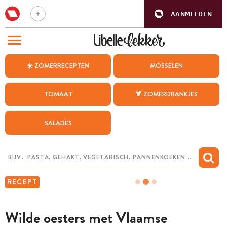
AANMELDEN
BEZOEK ONZE ANDERE WEBSITES
☀️ ZOMERRECEPTEN
MOSSELEN
RECEPTEN
TOMAAT
🍹 ZOMERDRANKJES
WEEKMENU
SALADES
CHAT MET MAIA
INSPIRATIE
MIJN BEWAARDE RECEPTEN
RECEPT
Wilde oesters met Vlaamse