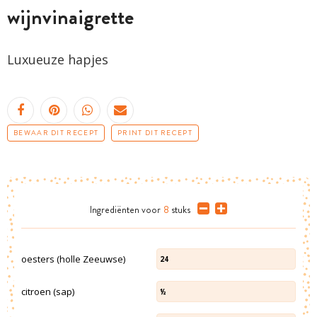
wijnvinaigrette
Luxueuze hapjes
BEWAAR DIT RECEPT
PRINT DIT RECEPT
Ingrediënten
voor
8
stuks
oesters (holle Zeeuwse)
24
citroen (sap)
½