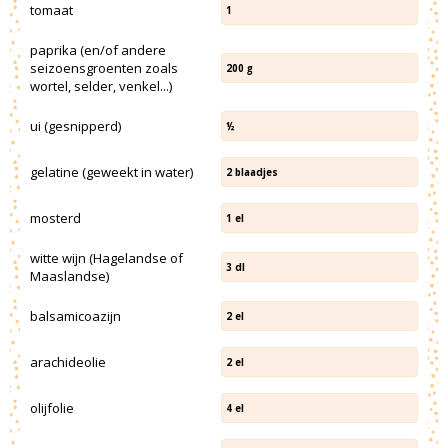
tomaat
1
paprika (en/of andere
seizoensgroenten zoals
200
g
wortel, selder, venkel...)
ui (gesnipperd)
½
gelatine (geweekt in water)
2
blaadjes
mosterd
1
el
witte wijn (Hagelandse of
3
dl
Maaslandse)
balsamicoazijn
2
el
arachideolie
2
el
olijfolie
4
el