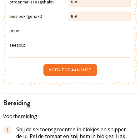
citroenmelisse (gehakt)
½
el
bieslook (gehakt)
½
el
peper
zeezout
VOEG TOE AAN LIJST
bereiding
Voorbereiding
Snij de seizoensgroenten in blokjes en snipper
1
de ui. Pel de tomaat en snij hem in blokjes. Hak