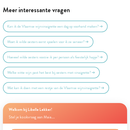
Meer interessante vragen
Kan ik de Vlaamse wijnvinaigrette een dag op voorhand maken?
Moet ik wilde oesters eerst spoelen voor ik ze serveer?
Hoeveel wilde oesters voorzie ik per persoon als feestelijk hapje?
Welke witte wijn past het best bij oesters met vinaigrette?
Wat kan ik doen met een restje van de Vlaamse wijnvinaigrette?
Welkom bij Libelle Lekker!
Stel je kookvraag aan Maia...