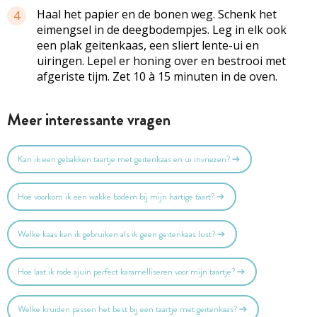
Haal het papier en de bonen weg. Schenk het
4
eimengsel in de deegbodempjes. Leg in elk ook
een plak geitenkaas, een sliert lente-ui en
uiringen. Lepel er honing over en bestrooi met
afgeriste tijm. Zet 10 à 15 minuten in de oven.
Meer interessante vragen
Kan ik een gebakken taartje met geitenkaas en ui invriezen?
Hoe voorkom ik een wakke bodem bij mijn hartige taart?
Welke kaas kan ik gebruiken als ik geen geitenkaas lust?
Hoe laat ik rode ajuin perfect karamelliseren voor mijn taartje?
Welke kruiden passen het best bij een taartje met geitenkaas?