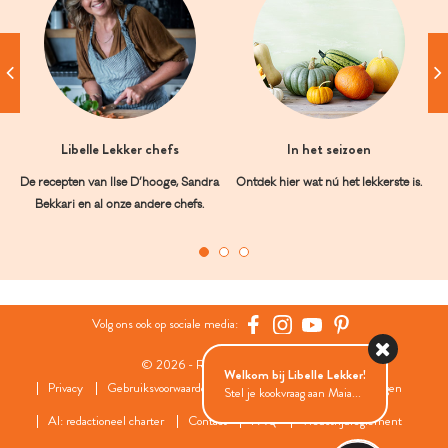
Libelle Lekker chefs
In het seizoen
De recepten van Ilse D’hooge, Sandra
Ontdek hier wat nú het lekkerste is.
Bekkari en al onze andere chefs.
Volg ons ook op sociale media:
© 2026 - Roularta Media Group
Welkom bij Libelle Lekker!
Privacy
Gebruiksvoorwaarden
Cookies
Cookies instellingen
Stel je kookvraag aan Maia...
AI: redactioneel charter
Contact
FAQ
Wedstrijdreglement