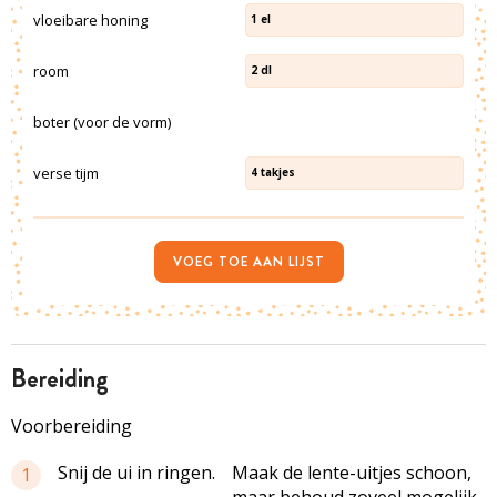
vloeibare honing
1
el
room
2
dl
boter (voor de vorm)
verse tijm
4
takjes
VOEG TOE AAN LIJST
bereiding
Voorbereiding
Snij de ui in ringen.
Maak de lente-uitjes schoon,
1
maar behoud zoveel mogelijk