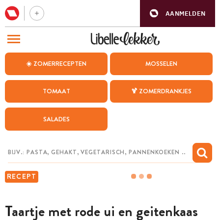
AANMELDEN
BEZOEK ONZE ANDERE WEBSITES
☀️ ZOMERRECEPTEN
MOSSELEN
RECEPTEN
TOMAAT
🍹 ZOMERDRANKJES
WEEKMENU
SALADES
CHAT MET MAIA
INSPIRATIE
MIJN BEWAARDE RECEPTEN
RECEPT
Taartje met rode ui en geitenkaas