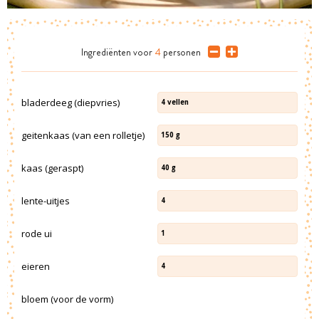
Ingrediënten
voor
4
personen
bladerdeeg (diepvries)
4
vellen
geitenkaas (van een rolletje)
150
g
kaas (geraspt)
40
g
lente-uitjes
4
rode ui
1
eieren
4
bloem (voor de vorm)