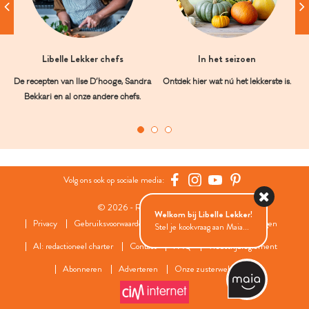
Libelle Lekker chefs
In het seizoen
De recepten van Ilse D’hooge, Sandra
Ontdek hier wat nú het lekkerste is.
Bekkari en al onze andere chefs.
Volg ons ook op sociale media:
© 2026 - Roularta Media Group
Welkom bij Libelle Lekker!
Privacy
Gebruiksvoorwaarden
Cookies
Cookies instellingen
Stel je kookvraag aan Maia...
AI: redactioneel charter
Contact
FAQ
Wedstrijdreglement
Abonneren
Adverteren
Onze zusterwebsites