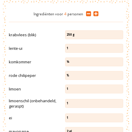
Ingrediënten
voor
4
personen
krabvlees (blik)
250
g
lente-ui
1
komkommer
¼
rode chilipeper
½
limoen
1
limoenschil (onbehandeld,
1
geraspt)
ei
1
mayonaise
2
el