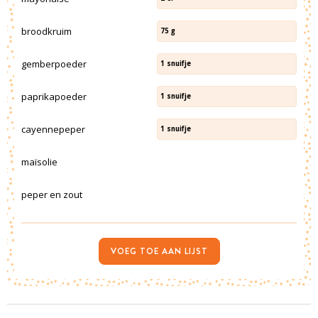
broodkruim
75
g
gemberpoeder
1
snuifje
paprikapoeder
1
snuifje
cayennepeper
1
snuifje
maïsolie
peper en zout
VOEG TOE AAN LIJST