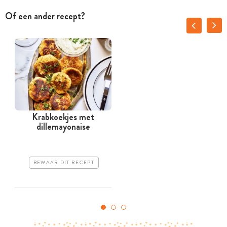
Of een ander recept?
Krabkoekjes met
H
dillemayonaise
BEWAAR DIT RECEPT