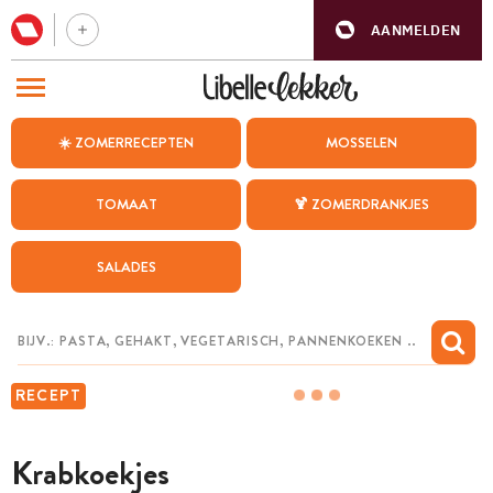
AANMELDEN
BEZOEK ONZE ANDERE WEBSITES
☀️ ZOMERRECEPTEN
MOSSELEN
RECEPTEN
TOMAAT
🍹 ZOMERDRANKJES
WEEKMENU
SALADES
CHAT MET MAIA
INSPIRATIE
MIJN BEWAARDE RECEPTEN
RECEPT
Krabkoekjes