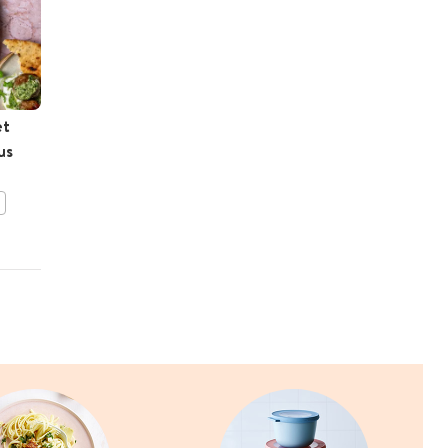
ILSE D'HOOGE
et
Tagliatelle met Italiaanse
us
gehaktballetjes in
tomatensaus
BEWAAR DIT RECEPT