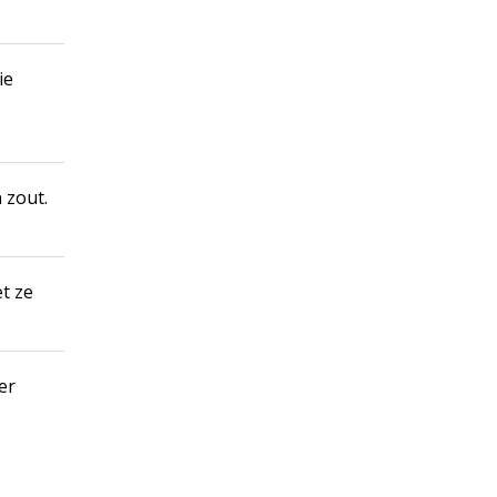
ie
 zout.
t ze
er