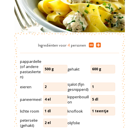
Ingrediënten
voor
4
personen
pappardelle
(of andere
gehakt
500
g
600
g
pastaslierte
n)
sjalot (fijn
eieren
2
1
gesnipperd)
kippenbouill
paneermeel
4
el
5
dl
on
lichte room
knoflook
1
dl
1
teentje
peterselie
olijfolie
2
el
(gehakt)