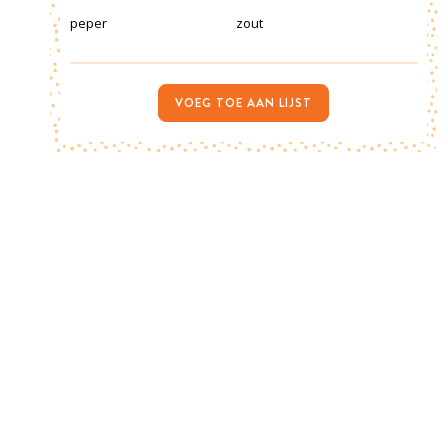
peper
zout
VOEG TOE AAN LIJST