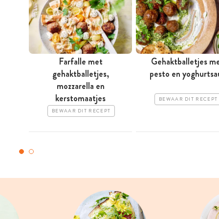
Farfalle met
Gehaktballetjes m
gehaktballetjes,
pesto en ­yoghurtsa
mozzarella en
kerstomaatjes
BEWAAR DIT RECEPT
BEWAAR DIT RECEPT