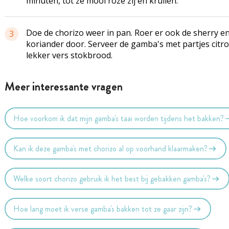
minuten, tot ze mooi roze zij en krullen.
Doe de chorizo weer in pan. Roer er ook de sherry e
3
koriander door. Serveer de gamba's met partjes citr
lekker vers stokbrood.
Meer interessante vragen
Hoe voorkom ik dat mijn gamba's taai worden tijdens het bakken?
Kan ik deze gamba's met chorizo al op voorhand klaarmaken?
Welke soort chorizo gebruik ik het best bij gebakken gamba's?
Hoe lang moet ik verse gamba's bakken tot ze gaar zijn?