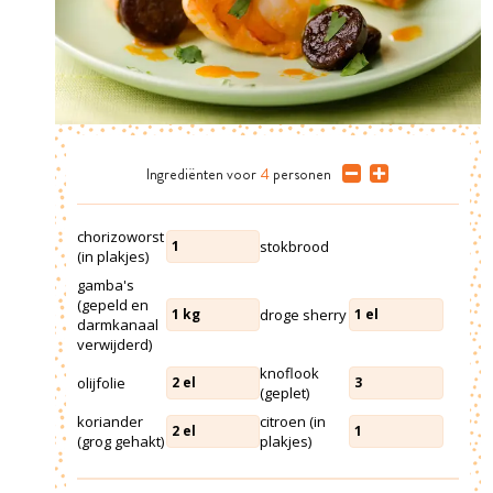
Ingrediënten
voor
4
personen
chorizoworst
stokbrood
1
(in plakjes)
gamba's
(gepeld en
droge sherry
1
kg
1
el
darmkanaal
verwijderd)
knoflook
olijfolie
2
el
3
(geplet)
koriander
citroen (in
2
el
1
(grog gehakt)
plakjes)