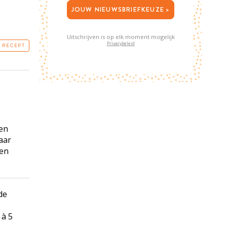
JOUW NIEUWSBRIEFKEUZE >
Uitschrijven is op elk moment mogelijk
Privacybeleid
T RECEPT
een
aar
een
de
 à 5