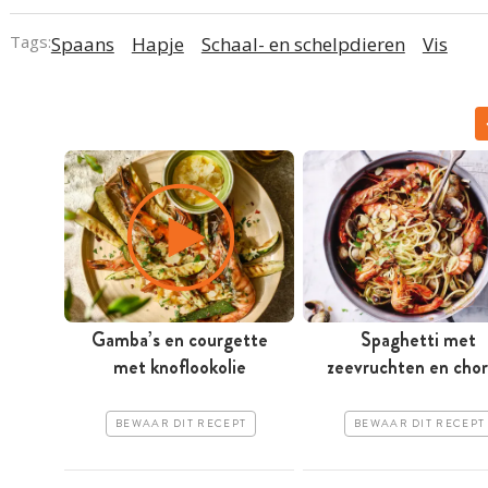
Tags:
Spaans
Hapje
Schaal- en schelpdieren
Vis
Gamba’s en courgette
Spaghetti met
met knoflookolie
zeevruchten en chor
BEWAAR DIT RECEPT
BEWAAR DIT RECEPT