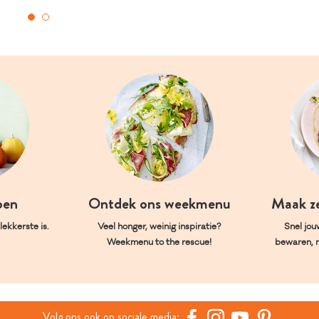
oen
Ontdek ons weekmenu
Maak z
ekkerste is.
Veel honger, weinig inspiratie?
Snel jou
Weekmenu to the rescue!
bewaren, 
Volg ons ook op sociale media: