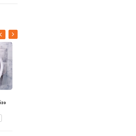
Gambaspiesjes met salsa
izo
van mango en
komkommer
BEWAAR DIT RECEPT