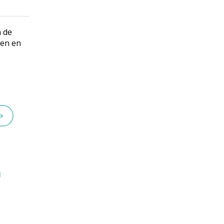
n de
oen en