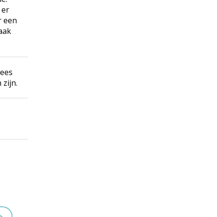
 er
r een
aak
lees
zijn.