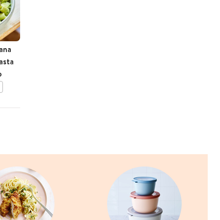
mana
Calamares alla romana
asta
o
BEWAAR DIT RECEPT