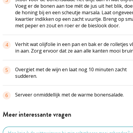
3
Voeg er de bonen aan toe mét de jus uit het blik, doe
de honing bij en een scheutje marsala. Laat ongevee
kwartier indikken op een zacht vuurtje. Breng op sm
met peper en zout en roer er de bieslook door.
Verhit wat olijfolie in een pan en bak er de rolletjes v
4
in aan. Zorg ervoor dat ze aan alle kanten mooi bruin 
Overgiet met de wijn en laat nog 10 minuten zacht
5
sudderen.
Serveer onmiddellijk met de warme bonensalade.
6
Meer interessante vragen
Hoe krijg ik de wittewijnsaus bij mijn saltimbocca mooi gebonden?