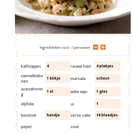
Ingrediënten
voor
4
personen
kalfslapjes
rauwe ham
4
4
plakjes
cannellinibo
marsala
1
blikje
scheut
nen
acaciahonin
witte wijn
1
el
1
glas
g
olijfolie
ui
1
bieslook
verse salie
handje
16
blaadjes
peper
zout