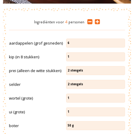
Ingrediënten
voor
4
personen
aardappelen (grof gesneden)
6
kip (in 8 stukken)
1
prei (alleen de witte stukken)
2
stengels
selder
2
stengels
wortel (grote)
1
ui (grote)
1
boter
50
g