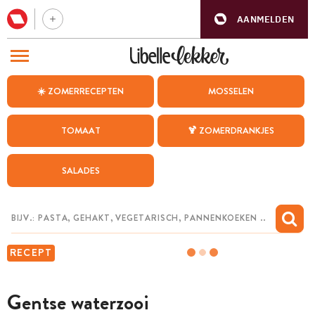
AANMELDEN
BEZOEK ONZE ANDERE WEBSITES
☀️ ZOMERRECEPTEN
MOSSELEN
RECEPTEN
TOMAAT
🍹 ZOMERDRANKJES
WEEKMENU
SALADES
CHAT MET MAIA
INSPIRATIE
MIJN BEWAARDE RECEPTEN
RECEPT
Gentse waterzooi