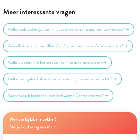
Meer interessante vragen
Welke aardappelen gebruik ik het best voor een smeuïge Gentse waterzooi?
Gebruik ik beter kippenbillen of kipfilet voor een malse Gentse waterzooi?
Welke vis gebruik ik het best voor een klassieke viswaterzooi?
Welke room gebruik ik zodat de saus van mijn waterzooi niet schift?
Wat serveer ik het best bij een bord warme Gentse waterzooi?
Welkom bij Libelle Lekker!
Stel je kookvraag aan Maia...