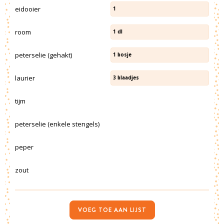
eidooier
1
room
1
dl
peterselie (gehakt)
1
bosje
laurier
3
blaadjes
tijm
peterselie (enkele stengels)
peper
zout
VOEG TOE AAN LIJST