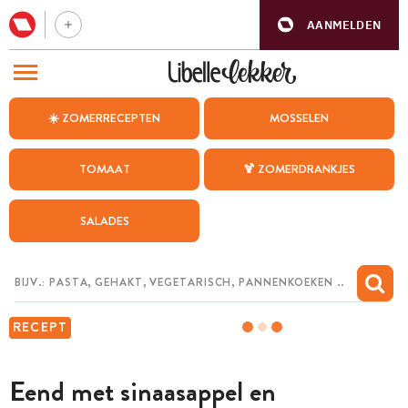
AANMELDEN
BEZOEK ONZE ANDERE WEBSITES
☀️ ZOMERRECEPTEN
MOSSELEN
RECEPTEN
TOMAAT
🍹 ZOMERDRANKJES
WEEKMENU
SALADES
CHAT MET MAIA
INSPIRATIE
MIJN BEWAARDE RECEPTEN
RECEPT
Eend met sinaasappel en