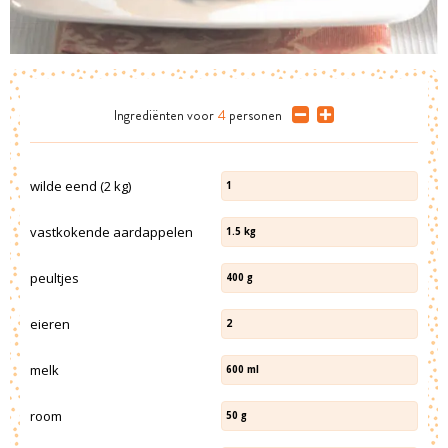
Ingrediënten
voor
4
personen
wilde eend (2 kg)
1
vastkokende aardappelen
1.5
kg
peultjes
400
g
eieren
2
melk
600
ml
room
50
g