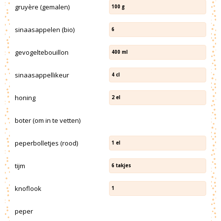
gruyère (gemalen)
100
g
sinaasappelen (bio)
6
gevogeltebouillon
400
ml
sinaasappellikeur
4
cl
honing
2
el
boter (om in te vetten)
peperbolletjes (rood)
1
el
tijm
6
takjes
knoflook
1
peper