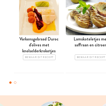
Varkensgebraad Duroc
Lamskoteletjes m
d'olives met
saffraan en citroe
knolselderkroketjes
BEWAAR DIT RECEPT
BEWAAR DIT RECEPT