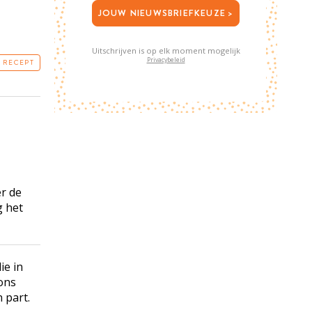
JOUW NIEUWSBRIEFKEUZE >
Uitschrijven is op elk moment mogelijk
Privacybeleid
T RECEPT
er de
g het
ie in
ons
 part.