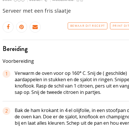
Serveer met een fris slaatje
BEWAAR DIT RECEPT
PRINT DI
bereiding
Voorbereiding
Verwarm de oven voor op 160° C. Snij de ( geschilde)
1
aardappelen in stukken en de sjalot in ringen. Snipp
knoflook. Rasp de schil van 1 citroen, pers uit en van
sap op. Snij de tweede citroen in partjes.
Bak de ham krokant in 4 el olijfolie, in een stoofpan d
2
de oven kan. Doe er de sjalot, knoflook en champign
bij en laat alles kleuren. Schep uit de pan en hou even