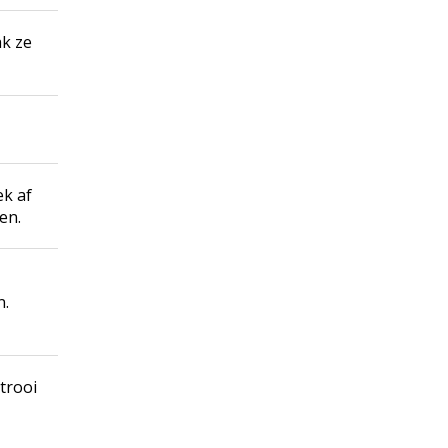
ak ze
ek af
en.
n.
trooi