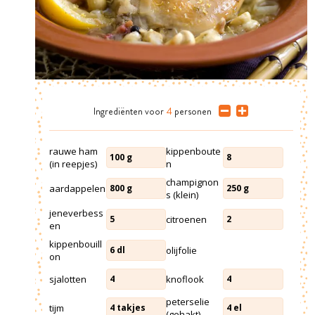
Ingrediënten
voor
4
personen
rauwe ham
kippenboute
100
g
8
(in reepjes)
n
champignon
aardappelen
800
g
250
g
s (klein)
jeneverbess
citroenen
5
2
en
kippenbouill
olijfolie
6
dl
on
sjalotten
knoflook
4
4
peterselie
tijm
4
takjes
4
el
(gehakt)