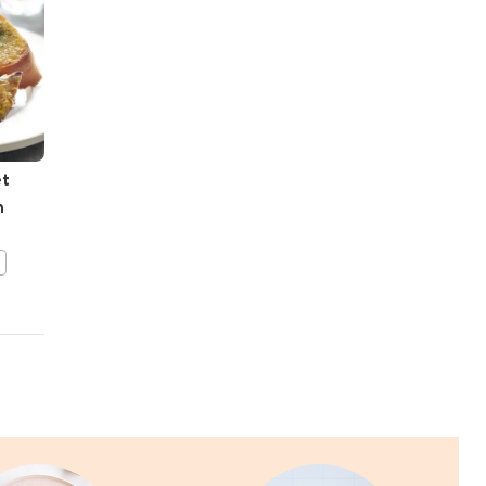
et
Carpaccio van
n
paddenstoelen met
parmezaancrumble en
korianderolie
BEWAAR DIT RECEPT