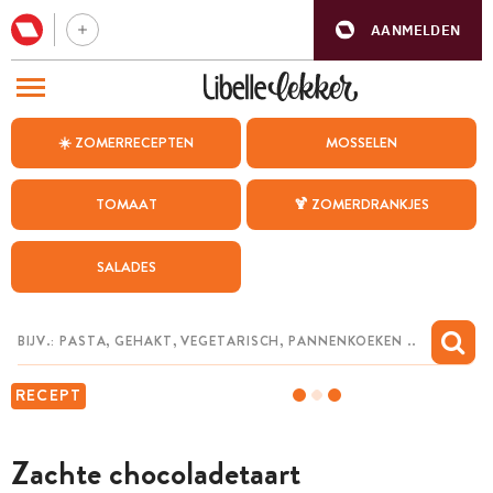
AANMELDEN
BEZOEK ONZE ANDERE WEBSITES
☀️ ZOMERRECEPTEN
MOSSELEN
RECEPTEN
TOMAAT
🍹 ZOMERDRANKJES
WEEKMENU
SALADES
CHAT MET MAIA
INSPIRATIE
MIJN BEWAARDE RECEPTEN
RECEPT
Zachte chocoladetaart