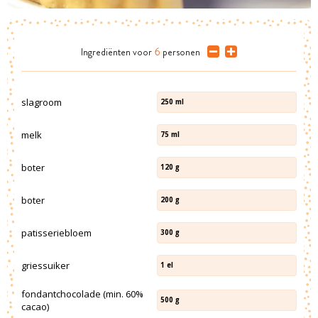
Ingrediënten
voor
6
personen
slagroom
250
ml
melk
75
ml
boter
120
g
boter
200
g
patisseriebloem
300
g
griessuiker
1
el
fondantchocolade (min. 60%
500
g
cacao)