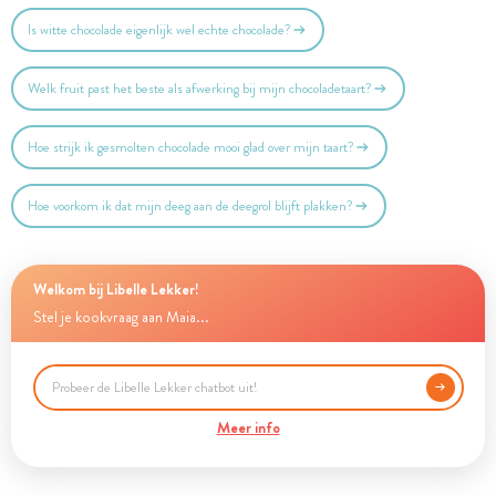
Is witte chocolade eigenlijk wel echte chocolade?
Welk fruit past het beste als afwerking bij mijn chocoladetaart?
Hoe strijk ik gesmolten chocolade mooi glad over mijn taart?
Hoe voorkom ik dat mijn deeg aan de deegrol blijft plakken?
Welkom bij Libelle Lekker!
Stel je kookvraag aan Maia...
Meer info