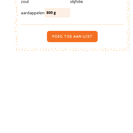
zout
olijfolie
aardappelen
800
g
VOEG TOE AAN LIJST