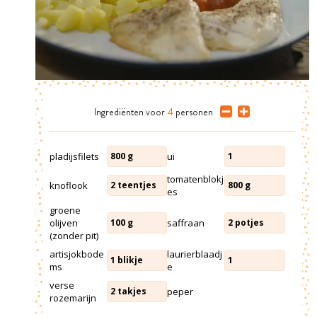
Ingrediënten
voor
4
personen
pladijsfilets
ui
800
g
1
tomatenblokj
knoflook
2
teentjes
800
g
es
groene
olijven
saffraan
100
g
2
potjes
(zonder pit)
artisjokbode
laurierblaadj
1
blikje
1
ms
e
verse
peper
2
takjes
rozemarijn