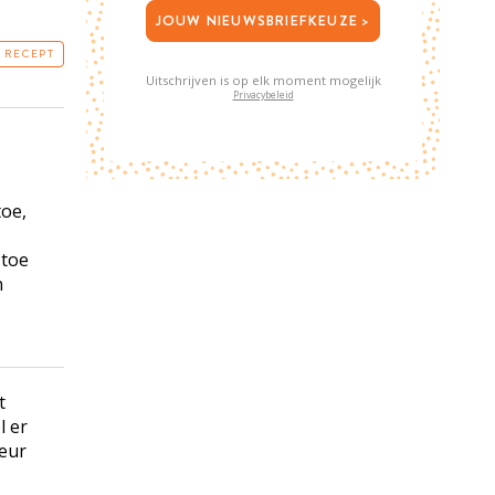
JOUW NIEUWSBRIEFKEUZE >
T RECEPT
Uitschrijven is op elk moment mogelijk
Privacybeleid
toe,
 toe
n
t
l er
leur