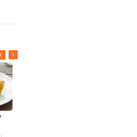
s
Saltimbocca van pladijs
met makreelcrème