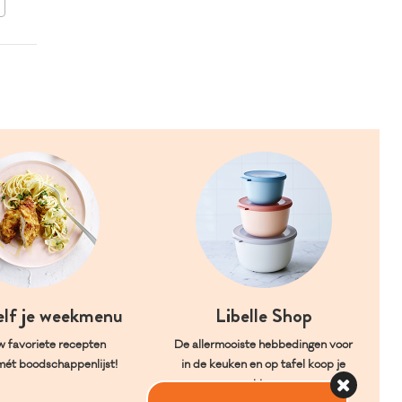
BEWAAR DIT RECEPT
elf je weekmenu
Libelle Shop
w favoriete recepten
De allermooiste hebbedingen voor
mét boodschappenlijst!
in de keuken en op tafel koop je
hier.