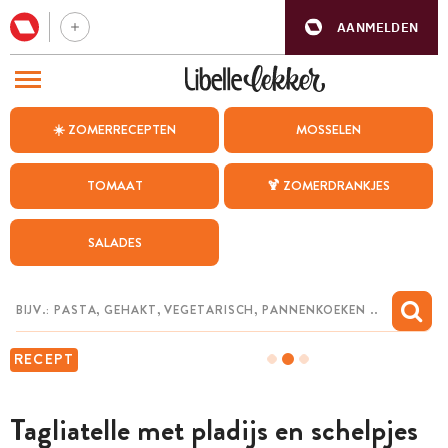
AANMELDEN
BEZOEK ONZE ANDERE WEBSITES
☀️ ZOMERRECEPTEN
MOSSELEN
RECEPTEN
TOMAAT
🍹 ZOMERDRANKJES
WEEKMENU
SALADES
CHAT MET MAIA
INSPIRATIE
MIJN BEWAARDE RECEPTEN
RECEPT
Tagliatelle met pladijs en schelpjes