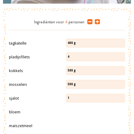
Ingrediënten
voor
4
personen
tagliatelle
400
g
pladijsfilets
4
kokkels
500
g
mosselen
500
g
sjalot
1
bloem
maïszetmeel