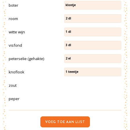
boter
klontje
room
2
dl
witte wijn
1
dl
visfond
3
dl
peterselie (gehakte)
2
el
knoflook
1
teentje
zout
peper
VOEG TOE AAN LIJST