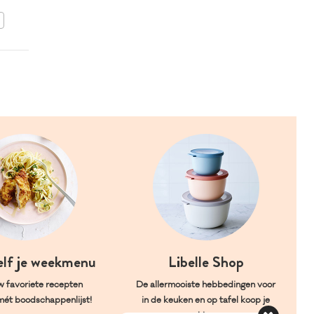
BEWAAR DIT RECEPT
elf je weekmenu
Libelle Shop
w favoriete recepten
De allermooiste hebbedingen voor
mét boodschappenlijst!
in de keuken en op tafel koop je