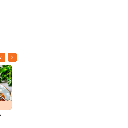
e
Lasagne met tarbot en
paprika