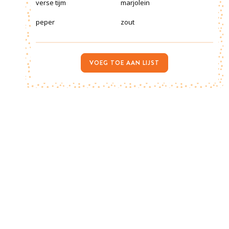
verse tijm
marjolein
peper
zout
VOEG TOE AAN LIJST