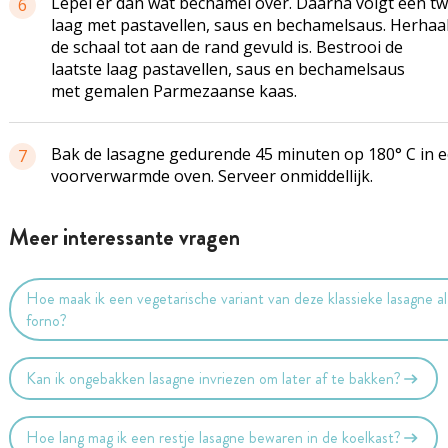
Lepel er dan wat bechamel over. Daarna volgt een t
6
laag met pastavellen, saus en bechamelsaus. Herhaal
de schaal tot aan de rand gevuld is. Bestrooi de
laatste laag pastavellen, saus en bechamelsaus
met gemalen Parmezaanse kaas.
Bak de lasagne gedurende 45 minuten op 180° C in 
7
voorverwarmde oven. Serveer onmiddellijk.
Meer interessante vragen
Hoe maak ik een vegetarische variant van deze klassieke lasagne al
forno?
Kan ik ongebakken lasagne invriezen om later af te bakken?
Hoe lang mag ik een restje lasagne bewaren in de koelkast?