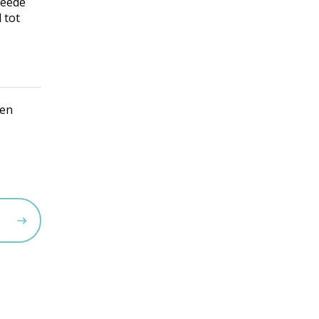
weede
 tot
een