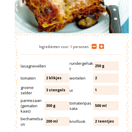
Ingrediënten
voor
4
personen
rundergehak
lasagnevellen
250
g
t
tomaten
wortelen
2
blikjes
2
groene
ui
3
stengels
1
selder
parmezaan
tomatenpas
(gemalen
300
g
500
ml
sata
kaas)
bechamelsa
knoflook
200
ml
2
teentjes
us