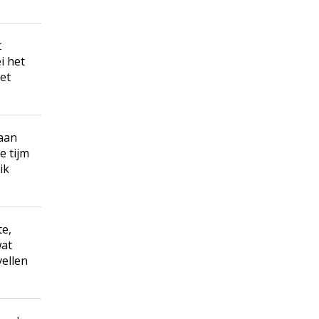
t
i het
met
 aan
e tijm
ik
e,
wat
vellen