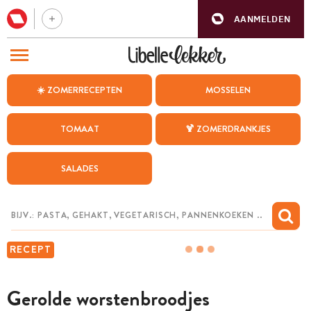
AANMELDEN
BEZOEK ONZE ANDERE WEBSITES
☀️ ZOMERRECEPTEN
MOSSELEN
RECEPTEN
TOMAAT
🍹 ZOMERDRANKJES
WEEKMENU
SALADES
CHAT MET MAIA
INSPIRATIE
MIJN BEWAARDE RECEPTEN
RECEPT
Gerolde worstenbroodjes