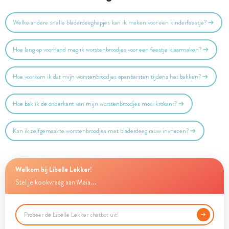
Welke andere snelle bladerdeeghapjes kan ik maken voor een kinderfeestje?
Hoe lang op voorhand mag ik worstenbroodjes voor een feestje klaarmaken?
Hoe voorkom ik dat mijn worstenbroodjes openbarsten tijdens het bakken?
Hoe bak ik de onderkant van mijn worstenbroodjes mooi krokant?
Kan ik zelfgemaakte worstenbroodjes met bladerdeeg rauw invriezen?
Welkom bij Libelle Lekker!
Stel je kookvraag aan Maia...