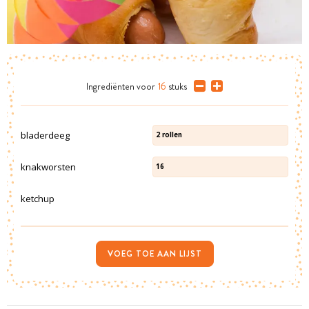
Ingrediënten
voor
16
stuks
bladerdeeg
2
rollen
knakworsten
16
ketchup
VOEG TOE AAN LIJST