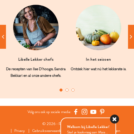
Libelle Lekker chefs
In het seizoen
De recepten van Ilse D’hooge, Sandra
Ontdek hier wat nú het lekkerste is.
Bekkari en al onze andere chefs.
Volg ons ook op sociale media:
© 2026 - Roularta Media Group
Welkom bij Libelle Lekker!
Privacy
Gebruiksvoorwaarden
Cookies
Cookies instellingen
Stel je kookvraag aan Maia...