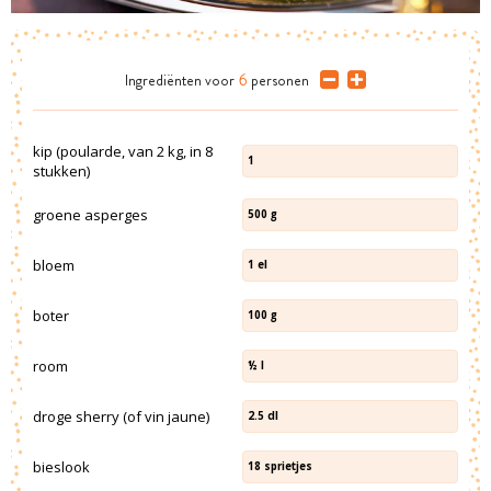
Ingrediënten
voor
6
personen
kip (poularde, van 2 kg, in 8
1
stukken)
groene asperges
500
g
bloem
1
el
boter
100
g
room
½
l
droge sherry (of vin jaune)
2.5
dl
bieslook
18
sprietjes