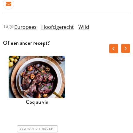
Tags:
Europees
Hoofdgerecht
Wild
Of een ander recept?
Coq au vin
R
BEWAAR DIT RECEPT