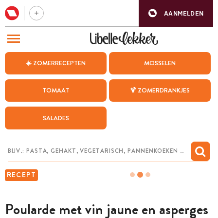
AANMELDEN
BEZOEK ONZE ANDERE WEBSITES
☀️ ZOMERRECEPTEN
MOSSELEN
RECEPTEN
TOMAAT
🍹 ZOMERDRANKJES
WEEKMENU
SALADES
CHAT MET MAIA
INSPIRATIE
MIJN BEWAARDE RECEPTEN
RECEPT
Poularde met vin jaune en asperges