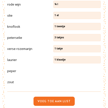
rode wijn
¾
l
olie
1
el
knoflook
1
teentje
peterselie
3
takjes
verse rozemarijn
1
takje
laurier
1
blaadje
peper
zout
VOEG TOE AAN LIJST