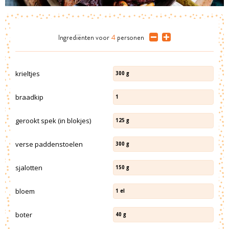
Ingrediënten
voor
4
personen
krieltjes
300
g
braadkip
1
gerookt spek (in blokjes)
125
g
verse paddenstoelen
300
g
sjalotten
150
g
bloem
1
el
boter
40
g