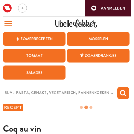
AANMELDEN
BEZOEK ONZE ANDERE WEBSITES
☀️ ZOMERRECEPTEN
MOSSELEN
RECEPTEN
TOMAAT
🍹 ZOMERDRANKJES
WEEKMENU
SALADES
CHAT MET MAIA
INSPIRATIE
MIJN BEWAARDE RECEPTEN
RECEPT
Coq au vin