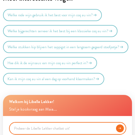
Welke rode wijn gebruik ik het best voor mijn coq au vin?
Welke bijgerechten serveer ik het best bij een klassieke coq au vin?
Welke stukken kip blijven het sappigst in een langzaam gegaard stoofpotje?
Hoe dik ik de wijnsaus van mijn coq au vin perfect in?
Kan ik mijn coq au vin al een dag op voorhand klaarmaken?
Welkom bij Libelle Lekker!
Stel je kookvraag aan Maia...