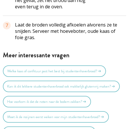
het geval, zet het brood dan nog
even terug in de oven.
Laat de broden volledig afkoelen alvorens ze te
7
snijden. Serveer met hoeveboter, oude kaas of
foie gras.
Meer interessante vragen
Welke kaas of confituur past het best bij studentenhaverbrood?
Kan ik dit lekkere studentenhaverbrood ook makkelijk glutenvrij maken?
Hoe voorkom ik dat de noten naar de bodem zakken?
Moet ik de rozijnen eerst weken voor mijn studentenhaverbrood?