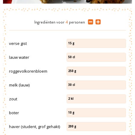
Ingrediënten
voor
4
personen
verse gist
15
g
lauw water
50
cl
roggevolkorenbloem
250
g
melk (lauw)
30
cl
zout
2
kl
boter
10
g
haver (student, grof gehakt)
200
g