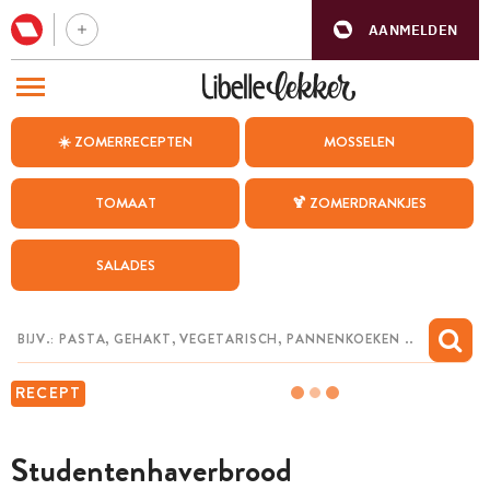
AANMELDEN
BEZOEK ONZE ANDERE WEBSITES
☀️ ZOMERRECEPTEN
MOSSELEN
RECEPTEN
TOMAAT
🍹 ZOMERDRANKJES
WEEKMENU
SALADES
CHAT MET MAIA
INSPIRATIE
MIJN BEWAARDE RECEPTEN
RECEPT
Studentenhaverbrood