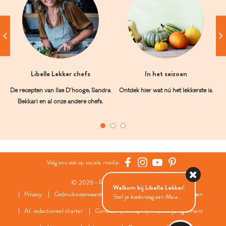
Libelle Lekker chefs
In het seizoen
De recepten van Ilse D’hooge, Sandra
Ontdek hier wat nú het lekkerste is.
Bekkari en al onze andere chefs.
Volg ons ook op sociale media:
© 2026 - Roularta Media Group
Welkom bij Libelle Lekker!
Privacy
Gebruiksvoorwaarden
Cookies
Cookies instellingen
Stel je kookvraag aan Maia...
AI: redactioneel charter
Contact
FAQ
Wedstrijdreglement