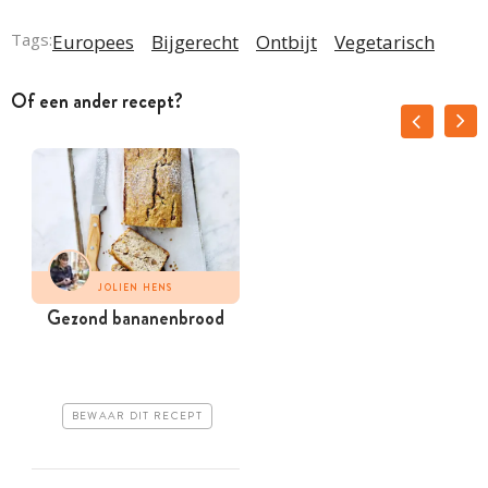
Tags:
Europees
Bijgerecht
Ontbijt
Vegetarisch
Of een ander recept?
JOLIEN HENS
Gezond bananenbrood
BEWAAR DIT RECEPT