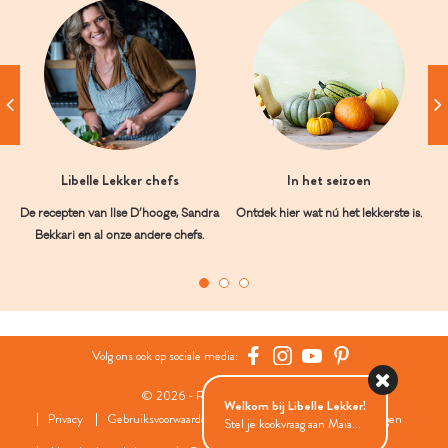
Libelle Lekker chefs
In het seizoen
De recepten van Ilse D’hooge, Sandra
Ontdek hier wat nú het lekkerste is.
Bekkari en al onze andere chefs.
Volg ons ook op sociale media:
© 2026 - Roularta Media Group
Welkom bij Libelle Lekker!
Privacy
Gebruiksvoorwaarden
Cookies
Cookies instellingen
Stel je kookvraag aan Maia...