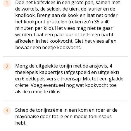
Doe het kalfsvlees in een grote pan, samen met
1
de wortels, de selder, de uien, de laurier en de
knoflook. Breng aan de kook en laat net onder
het kookpunt pruttelen (reken zo’n 35 à 40
minuten per kilo). Het vlees mag niet te gaar
worden. Laat een paar uur of zelfs een nacht
afkoelen in het kookvocht. Giet het vlees af en
bewaar een beetje kookvocht.
Meng de uitgelekte tonijn met de ansjovis, 4
2
theelepels kappertjes (afgespoeld en uitgelekt)
en 6 eetlepels vers citroensap. Mix tot een gladde
crème. Voeg eventueel nog wat kookvocht toe
als de crème te dik is.
Schep de tonijncrème in een kom en roer er de
3
mayonaise door tot je een mooie tonijnsaus
hebt.