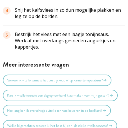
Snij het kalfsvlees in zo dun mogelijke plakken en
4
leg ze op de borden.
Bestrijk het vlees met een laagje tonijnsaus.
5
Werk af met overlangs gesneden augurkjes en
kappertjes.
Meer interessante vragen
Serveer ik vitello tonnato het best ijskoud of op kamertemperatuur?
Kan ik vitello tonnato een dag op voorhand klaarmaken voor mijn gasten?
Hoe lang kan ik overschotjes vitello tonnato bewaren in de koelkast?
Welke bijgerechten serveer ik het best bij een klassieke vitello tonnato?