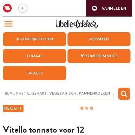
AANMELDEN
BEZOEK ONZE ANDERE WEBSITES
☀️ ZOMERRECEPTEN
MOSSELEN
RECEPTEN
TOMAAT
🍹 ZOMERDRANKJES
WEEKMENU
SALADES
CHAT MET MAIA
INSPIRATIE
MIJN BEWAARDE RECEPTEN
RECEPT
Vitello tonnato voor 12