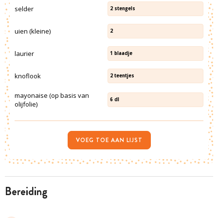
selder
2
stengels
uien (kleine)
2
laurier
1
blaadje
knoflook
2
teentjes
mayonaise (op basis van
6
dl
olijfolie)
VOEG TOE AAN LIJST
bereiding