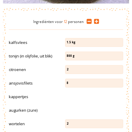
Ingrediënten
voor
12
personen
kalfsvlees
1.5
kg
tonijn (in olijfolie, uit blik)
800
g
citroenen
2
ansjovisfilets
8
kappertjes
augurken (zure)
wortelen
2