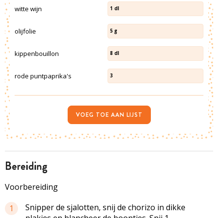
witte wijn
1
dl
olijfolie
5
g
kippenbouillon
8
dl
rode puntpaprika's
3
VOEG TOE AAN LIJST
bereiding
Voorbereiding
Snipper de sjalotten, snij de chorizo in dikke
1
plakjes en blancheer de boontjes. Snij 1