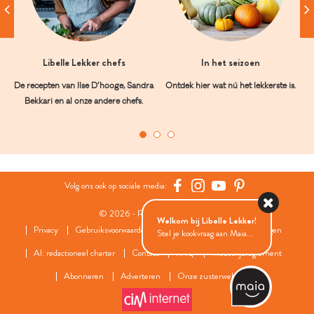
Libelle Lekker chefs
In het seizoen
De recepten van Ilse D’hooge, Sandra
Ontdek hier wat nú het lekkerste is.
Bekkari en al onze andere chefs.
Volg ons ook op sociale media:
© 2026 - Roularta Media Group
Welkom bij Libelle Lekker!
Privacy
Gebruiksvoorwaarden
Cookies
Cookies instellingen
Stel je kookvraag aan Maia...
AI: redactioneel charter
Contact
FAQ
Wedstrijdreglement
Abonneren
Adverteren
Onze zusterwebsites