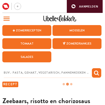
AANMELDEN
BEZOEK ONZE ANDERE WEBSITES
☀️ ZOMERRECEPTEN
MOSSELEN
RECEPTEN
TOMAAT
🍹 ZOMERDRANKJES
WEEKMENU
SALADES
CHAT MET MAIA
INSPIRATIE
MIJN BEWAARDE RECEPTEN
RECEPT
Zeebaars, risotto en chorizosaus