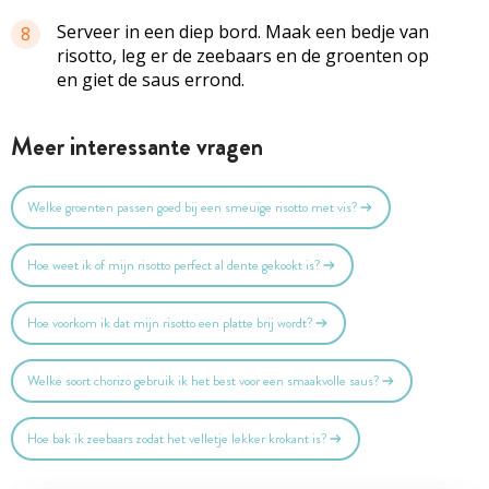
Serveer in een diep bord. Maak een bedje van
8
risotto, leg er de zeebaars en de groenten op
en giet de saus errond.
Meer interessante vragen
Welke groenten passen goed bij een smeuïge risotto met vis?
Hoe weet ik of mijn risotto perfect al dente gekookt is?
Hoe voorkom ik dat mijn risotto een platte brij wordt?
Welke soort chorizo gebruik ik het best voor een smaakvolle saus?
Hoe bak ik zeebaars zodat het velletje lekker krokant is?