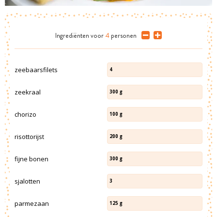
Ingrediënten
voor
4
personen
zeebaarsfilets
4
zeekraal
300
g
chorizo
100
g
risottorijst
200
g
fijne bonen
300
g
sjalotten
3
parmezaan
125
g