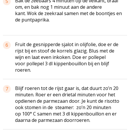
Bak de zeebaars 4 minuten op de velkant, draai
5
om, en bak nog 1 minuut aan de andere
kant. Wok de zeekraal samen met de boontjes en
de puntpaprika.
Fruit de gesnipperde sjalot in olijfolie, doe er de
6
rijst bij en stoof de korrels glazig. Blus met de
wijn en laat even inkoken. Doe er pollepel
voor pollepel 3 dl kippenbouillon bij en blijf
roeren.
Blijf roeren tot de rijst gaar is, dat duurt zo’n 20
7
minuten. Roer er een drietal minuten voor het
opdienen de parmezaan door. Je kunt de risotto
ook stomen in de steamer: zo’n 20 minuten
op 100° C samen met 3 dl kippenbouillon en er
daarna de parmezaan doorroeren.