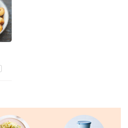
Gemarineerde ossenhaas
met groene asperges
BEWAAR DIT RECEPT