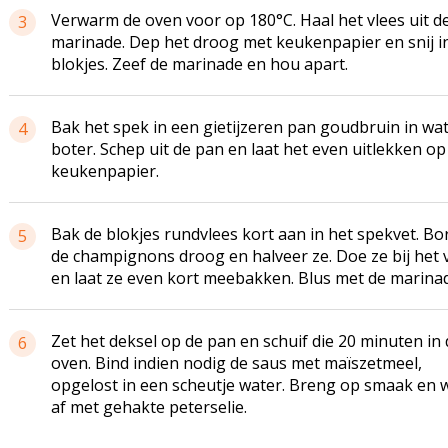
Verwarm de oven voor op 180°C. Haal het vlees uit d
3
marinade. Dep het droog met keukenpapier en snij i
blokjes. Zeef de marinade en hou apart.
Bak het spek in een gietijzeren pan goudbruin in wa
4
boter. Schep uit de pan en laat het even uitlekken op
keukenpapier.
Bak de blokjes rundvlees kort aan in het spekvet. Bor
5
de champignons droog en halveer ze. Doe ze bij het 
en laat ze even kort meebakken. Blus met de marina
Zet het deksel op de pan en schuif die 20 minuten in 
6
oven. Bind indien nodig de saus met maïszetmeel,
opgelost in een scheutje water. Breng op smaak en 
af met gehakte peterselie.