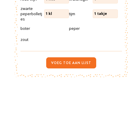
zwarte
peperbolletj
tijm
1
kl
1
takje
es
boter
peper
zout
VOEG TOE AAN LIJST