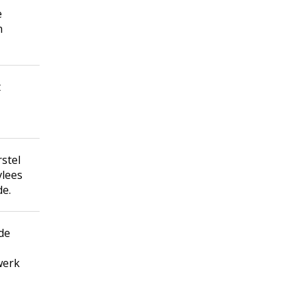
e
n
t
stel
vlees
de.
de
werk