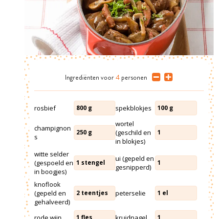
Ingrediënten
voor
4
personen
rosbief
spekblokjes
800
g
100
g
wortel
champignon
(geschild en
250
g
1
s
in blokjes)
witte selder
ui (gepeld en
(gespoeld en
1
stengel
1
gesnipperd)
in boogjes)
knoflook
(gepeld en
peterselie
2
teentjes
1
el
gehalveerd)
rode wijn
kruidnagel
1
fles
1