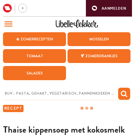
AANMELDEN
BEZOEK ONZE ANDERE WEBSITES
☀️ ZOMERRECEPTEN
MOSSELEN
RECEPTEN
TOMAAT
🍹 ZOMERDRANKJES
WEEKMENU
SALADES
CHAT MET MAIA
INSPIRATIE
MIJN BEWAARDE RECEPTEN
RECEPT
Thaise kippensoep met kokosmelk