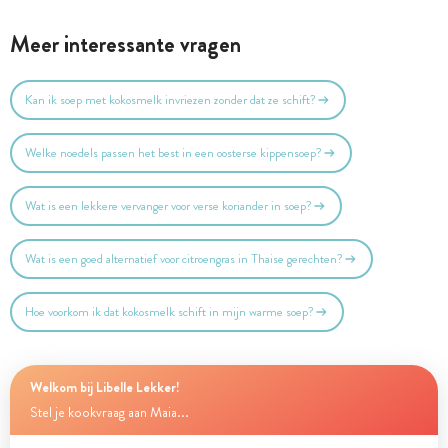
Meer interessante vragen
Kan ik soep met kokosmelk invriezen zonder dat ze schift?
Welke noedels passen het best in een oosterse kippensoep?
Wat is een lekkere vervanger voor verse koriander in soep?
Wat is een goed alternatief voor citroengras in Thaise gerechten?
Hoe voorkom ik dat kokosmelk schift in mijn warme soep?
Welkom bij Libelle Lekker!
Stel je kookvraag aan Maia...