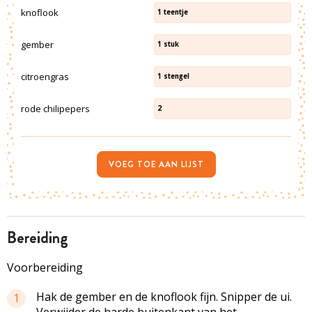
knoflook
1
teentje
gember
1
stuk
citroengras
1
stengel
rode chilipepers
2
VOEG TOE AAN LIJST
bereiding
Voorbereiding
Hak de gember en de knoflook fijn. Snipper de ui.
1
Verwijder de harde buitenkant van het