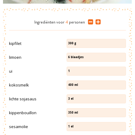
Ingrediënten
voor
4
personen
kipfilet
300
g
limoen
6
blaadjes
ui
1
kokosmelk
400
ml
lichte sojasaus
3
el
kippenbouillon
350
ml
sesamolie
1
el