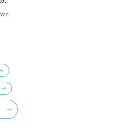
tot
oven.
?