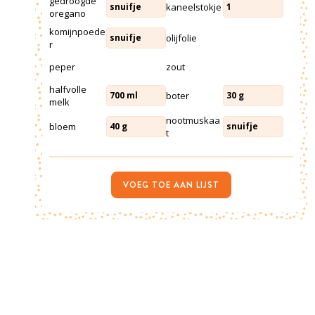
gedroogde
kaneelstokje
snuifje
1
oregano
komijnpoede
olijfolie
snuifje
r
peper
zout
halfvolle
boter
700
ml
30
g
melk
nootmuskaa
bloem
40
g
snuifje
t
VOEG TOE AAN LIJST