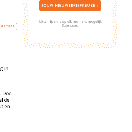
JOUW NIEUWSBRIEFKEUZE >
Uitschrijven is op elk moment mogelijk
Privacybeleid
T RECEPT
g in
s. Doe
el de
ut en