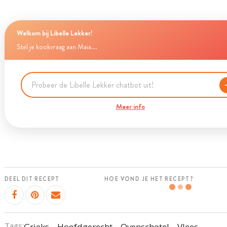
Welkom bij Libelle Lekker!
Stel je kookvraag aan Maia...
Meer info
DEEL DIT RECEPT
HOE VOND JE HET RECEPT?
Tags:
Grieks
Hoofdgerecht
Ovenschotel
Vlees