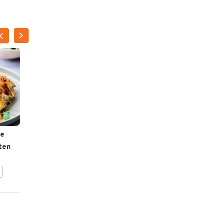
NATALIE
PEETERS
te
Aardappelplakjes met
ten
boontjes en krokant
gebakken feta
BEWAAR DIT RECEPT