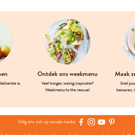
oen
Ontdek ons weekmenu
Maak z
ekkerste is.
Veel honger, weinig inspiratie?
Snel jou
Weekmenu to the rescue!
bewaren, 
Volg ons ook op sociale media: