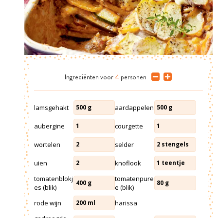
Ingrediënten
voor
4
personen
lamsgehakt
aardappelen
500
g
500
g
aubergine
courgette
1
1
wortelen
selder
2
2
stengels
uien
knoflook
2
1
teentje
tomatenblokj
tomatenpure
400
g
80
g
es (blik)
e (blik)
rode wijn
harissa
200
ml