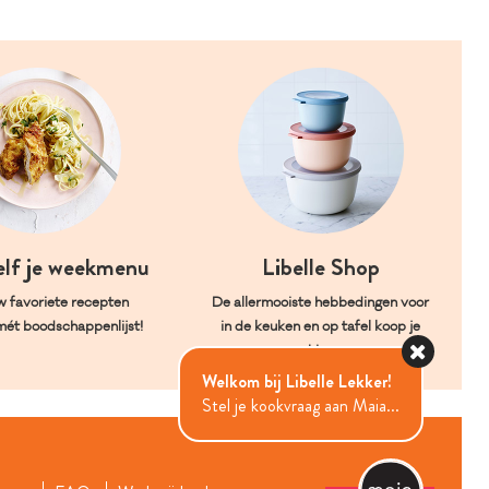
elf je weekmenu
Libelle Shop
w favoriete recepten
De allermooiste hebbedingen voor
mét boodschappenlijst!
in de keuken en op tafel koop je
hier.
Welkom bij Libelle Lekker!
Stel je kookvraag aan Maia...