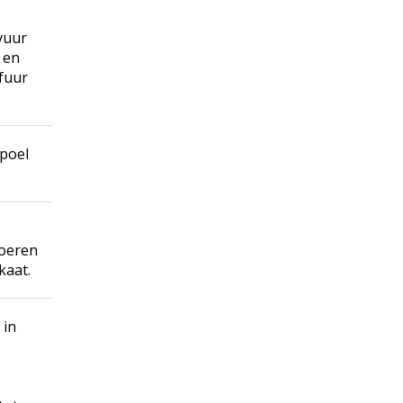
vuur
 en
fuur
Spoel
roeren
kaat.
in