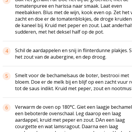
3
tomatenpuree en
harissa
naar smaak. Laat even
meebakken. Blus met de wijn, kook even op. Zet het 
zacht en doe er de
tomatenblokjes
, de droge kruiden
de kaneel bij. Kruid met peper en zout. Laat
anderhal
sudderen, met het deksel half op de pot.
Schil de aardappelen en snij in flinterdunne plakjes. 
4
het zout van de aubergine, en dep droog.
Smelt voor de bechamelsaus de boter, bestrooi met
5
bloem. Doe er de melk bij en blijf op een zacht vuur 
tot de saus indikt. Kruid met peper, zout en nootmus
Verwarm de oven op 180°C. Giet een laagje
bechamel
6
een
beboterde
ovenschaal. Leg daarop een laag
aardappel, kruid met peper en zout.
DAn
een laag
courgette en wat
lamsragout
. Daarna een laag