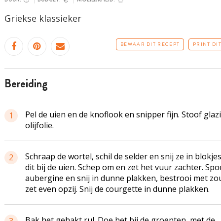
Griekse klassieker
BEWAAR DIT RECEPT
PRINT DI
bereiding
Pel de uien en de knoflook en snipper fijn. Stoof glazi
1
olijfolie.
Schraap de wortel, schil de selder en snij ze in blokje
2
dit bij de uien. Schep om en zet het vuur zachter. Spo
aubergine en snij in dunne plakken, bestrooi met zo
zet even opzij. Snij de courgette in dunne plakken.
Bak het gehakt rul. Doe het bij de groenten, met de